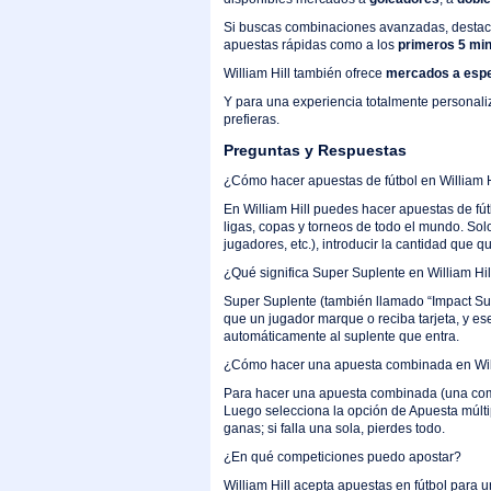
Si buscas combinaciones avanzadas, destac
apuestas rápidas como a los
primeros 5 mi
William Hill también ofrece
mercados a espe
Y para una experiencia totalmente personali
prefieras.
Preguntas y Respuestas
¿Cómo hacer apuestas de fútbol en William H
En William Hill puedes hacer apuestas de fútb
ligas, copas y torneos de todo el mundo. Solo
jugadores, etc.), introducir la cantidad que q
¿Qué significa Super Suplente en William Hil
Super Suplente (también llamado “Impact Su
que un jugador marque o reciba tarjeta, y ese
automáticamente al suplente que entra.
¿Cómo hacer una apuesta combinada en Will
Para hacer una apuesta combinada (una comb
Luego selecciona la opción de Apuesta múltip
ganas; si falla una sola, pierdes todo.
¿En qué competiciones puedo apostar?
William Hill acepta apuestas en fútbol para