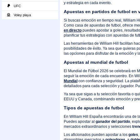
y estrategia en cada evento.
UFC
Apuestas en partidos de futbol en 
Voley playa
Si buscas emoción en tiempo real, William Hi
Como casa de apuestas de futbol, ofrece mer
en directo
puedes apostar a goles, resultado
planificar tus estrategias con apuestas de fu
Las herramientas de William Hill facilitan h
posibilidades de éxito. Ya sea que quieras pa
las opciones para disfrutar de la emoción y 
Apuestas al mundial de futbol
El Mundial de Fútbol 2026 se celebrará en Me
seguir la emoción de cada encuentro. En Wil
Mundial
con confianza y seguridad. La plataf
detallados para cada selección y jugador. P
Ya sea que sigas a tu selección favorita o qu
EEUU y Canada, combinando emoción y preci
Tipos de apuestas de futbol
En William Hill España encontrarás una de l
Puedes apostar al
ganador del partido
, exp
mercados extraordinarios y selecciones
tren
Los aficionados pueden apostar a los
goles
,
disponibles mercados a
goleadores
, a
doble