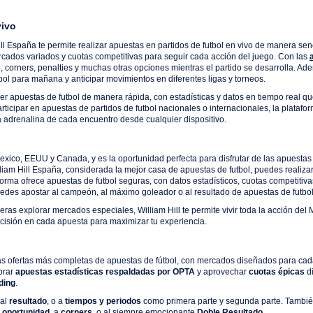
vivo
ll España te permite realizar apuestas en partidos de futbol en vivo de manera senc
cados variados y cuotas competitivas para seguir cada acción del juego. Con las
, corners, penalties y muchas otras opciones mientras el partido se desarrolla. A
tbol para mañana y anticipar movimientos en diferentes ligas y torneos.
acer apuestas de futbol de manera rápida, con estadísticas y datos en tiempo real 
rticipar en apuestas de partidos de futbol nacionales o internacionales, la platafo
la adrenalina de cada encuentro desde cualquier dispositivo.
xico, EEUU y Canada, y es la oportunidad perfecta para disfrutar de las apuestas 
liam Hill España, considerada la mejor casa de apuestas de futbol, puedes realiza
orma ofrece apuestas de futbol seguras, con datos estadísticos, cuotas competitivas
uedes apostar al campeón, al máximo goleador o al resultado de apuestas de futbol
ieras explorar mercados especiales, William Hill te permite vivir toda la acción del
sión en cada apuesta para maximizar tu experiencia.
as ofertas más completas de apuestas de fútbol, con mercados diseñados para cada
lorar
apuestas estadísticas respaldadas por OPTA
y aprovechar
cuotas épicas
di
ding
.
 al
resultado
, o a
tiempos y periodos
como primera parte y segunda parte. Tambié
 oportunidad
, a
corners
, o al siempre emocionante
Doble Resultado
.