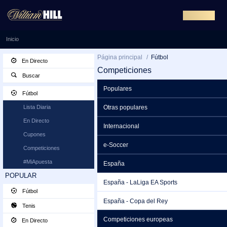
Deportes
Inicio
Página principal
/
Fútbol
En Directo
Competiciones
Buscar
Buscar
Populares
Fútbol
Otras populares
Lista Diaria
En Directo
Internacional
Cupones
e-Soccer
Competiciones
#MiApuesta
España
POPULAR
España - LaLiga EA Sports
Fútbol
España - Copa del Rey
Tenis
Competiciones europeas
En Directo