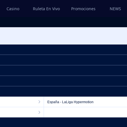
Casino
Ruleta En Vivo
Promociones
NEWS
España - LaLiga Hypermotion