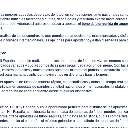
 las mejores apuestas deportivas de fútbol en competiciones tanto nacionales como
 entre múltiples mercados y cuotas, desde goles y resultado exacto hasta corners 
a partido. Además, si quieres empezar a apostar, el
bono de bienvenida de apue
s.
y análisis de los encuentros, lo que permite tomar decisiones más informadas y disf
ales o torneos internacionales, las opciones para apostar hoy están diseñadas par
vivo
ll España te permite realizar apuestas en partidos de futbol en vivo de manera senc
cados variados y cuotas competitivas para seguir cada acción del juego. Con las
, corners, penalties y muchas otras opciones mientras el partido se desarrolla. A
tbol para mañana y anticipar movimientos en diferentes ligas y torneos.
acer apuestas de futbol de manera rápida, con estadísticas y datos en tiempo real 
rticipar en apuestas de partidos de futbol nacionales o internacionales, la platafo
la adrenalina de cada encuentro desde cualquier dispositivo.
xico, EEUU y Canada, y es la oportunidad perfecta para disfrutar de las apuestas 
liam Hill España, considerada la mejor casa de apuestas de futbol, puedes realiza
orma ofrece apuestas de futbol seguras, con datos estadísticos, cuotas competitivas
uedes apostar al campeón, al máximo goleador o al resultado de apuestas de futbol