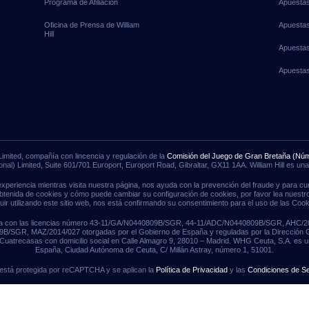
Programa de Afiliación
Apuestas
Oficina de Prensa de William
Apuestas
Hill
Apuestas
Apuestas
imited, compañía con lincencia y regulación de la
Comisión del Juego de Gran Bretaña (Nú
onal) Limited, Suite 601/701 Europort, Europort Road, Gibraltar, GX11 1AA. William Hill es u
u experiencia mientras visita nuestra página, nos ayuda con la prevención del fraude y para c
obtenida de cookies y cómo puede cambiar su configuración de cookies, por favor lea nuest
uir utilizando este sitio web, nos está confirmando su consentimiento para el uso de las Cook
uenta con las licencias número 43-11/GA/N0440809B/SGR, 44-11/ADC/N0440809B/SGR, AHC
SGR, MAZ/2014/027 otorgadas por el Gobierno de España y reguladas por la Dirección Ge
atrecasas con domicilio social en Calle Almagro 9, 28010 – Madrid. WHG Ceuta, S.A. es un
España, Ciudad Autónoma de Ceuta, C/ Millán Astray, número 1, 51001.
está protegida por reCAPTCHA y se aplican la
Política de Privacidad
y las
Condiciones de Se
 de forma responsable y nunca apuestes más de lo que puedas permitirte perder. Si necesita
con FEJAR llamando al 900 747 526 o visita su página haciendo clic
aquí
.