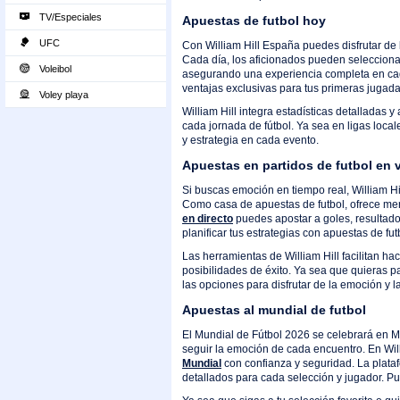
TV/Especiales
Apuestas de futbol hoy
UFC
Con William Hill España puedes disfrutar de
Cada día, los aficionados pueden seleccionar
Voleibol
asegurando una experiencia completa en cad
ventajas exclusivas para tus primeras jugada
Voley playa
William Hill integra estadísticas detalladas 
cada jornada de fútbol. Ya sea en ligas loc
y estrategia en cada evento.
Apuestas en partidos de futbol en 
Si buscas emoción en tiempo real, William Hi
Como casa de apuestas de futbol, ofrece mer
en directo
puedes apostar a goles, resultado
planificar tus estrategias con apuestas de fu
Las herramientas de William Hill facilitan h
posibilidades de éxito. Ya sea que quieras pa
las opciones para disfrutar de la emoción y 
Apuestas al mundial de futbol
El Mundial de Fútbol 2026 se celebrará en Me
seguir la emoción de cada encuentro. En Wil
Mundial
con confianza y seguridad. La plataf
detallados para cada selección y jugador. P