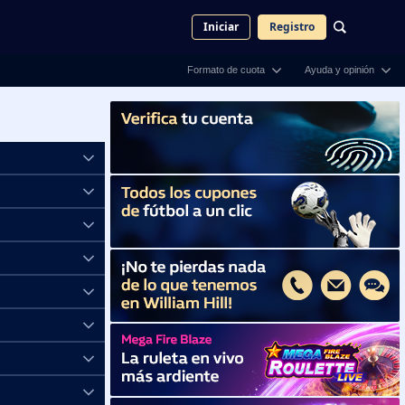
Iniciar
Registro
Formato de cuota
Ayuda y opinión