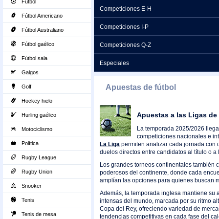
Fútbol
Competiciones E-H
Fútbol Americano
Competiciones I-P
Fútbol Australiano
Fútbol gaélico
Competiciones Q-Z
Fútbol sala
Especiales
Galgos
Apuestas de fútbol
Golf
Hockey hielo
Apuestas a las Ligas de
Hurling gaélico
La temporada 2025/2026 llega
Motociclismo
competiciones nacionales e int
Política
La Liga
permiten analizar cada jornada con de
duelos directos entre candidatos al título o 
Rugby League
Los grandes torneos continentales también ca
Rugby Union
poderosos del continente, donde cada encuen
amplían las opciones para quienes buscan mer
Snooker
Además, la temporada inglesa mantiene su atr
Tenis
intensas del mundo, marcada por su ritmo alt
Copa del Rey, ofreciendo variedad de mercad
Tenis de mesa
tendencias competitivas en cada fase del cal