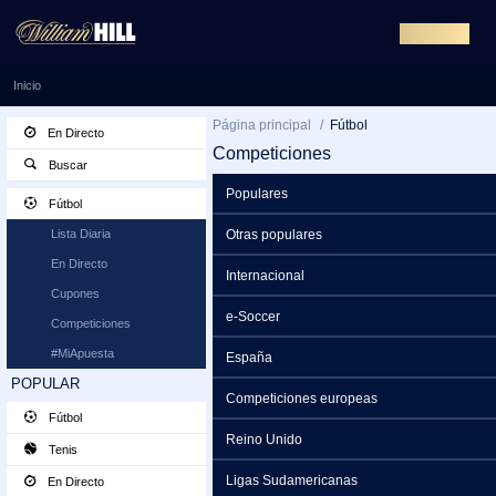
Deportes
Inicio
Página principal
/
Fútbol
En Directo
Competiciones
Buscar
Buscar
Populares
Fútbol
Otras populares
Lista Diaria
En Directo
Internacional
Cupones
e-Soccer
Competiciones
#MiApuesta
España
POPULAR
Competiciones europeas
Fútbol
Reino Unido
Tenis
Ligas Sudamericanas
En Directo