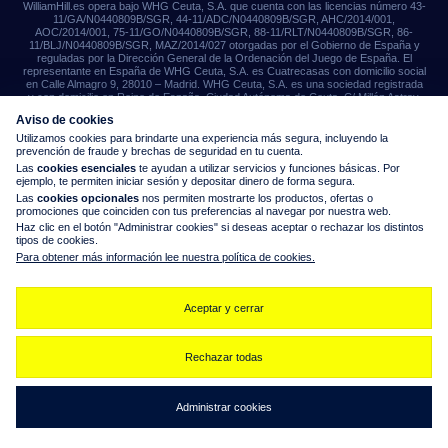
WilliamHill.es opera bajo WHG Ceuta, S.A. que cuenta con las licencias número 43-
11/GA/N0440809B/SGR, 44-11/ADC/N0440809B/SGR, AHC/2014/001,
AOC/2014/001, 75-11/GO/N0440809B/SGR, 88-11/RLT/N0440809B/SGR, 86-
11/BLJ/N0440809B/SGR, MAZ/2014/027 otorgadas por el Gobierno de España y
reguladas por la Dirección General de la Ordenación del Juego de España. El
representante en España de WHG Ceuta, S.A. es Cuatrecasas con domicilio social
en Calle Almagro 9, 28010 – Madrid. WHG Ceuta, S.A. es una sociedad registrada
y con domicilio en Reino de España, Ciudad Autónoma de Ceuta, C/ Millán Astray,
número 1, 51001.
Aviso de cookies
Utilizamos cookies para brindarte una experiencia más segura, incluyendo la
Esta página web está protegida por reCAPTCHA y se aplican la
Política de
prevención de fraude y brechas de seguridad en tu cuenta.
Privacidad
y las
Condiciones de Servicio
de Google.
Las
cookies esenciales
te ayudan a utilizar servicios y funciones básicas. Por
ejemplo, te permiten iniciar sesión y depositar dinero de forma segura.
Este es un sitio de apuestas con dinero real. Juega de forma responsable y nunca
apuestes más de lo que puedas permitirte perder. Si necesitas ayuda o apoyo con
Las
cookies opcionales
nos permiten mostrarte los productos, ofertas o
problemas con el juego, contacta con FEJAR llamando al 900 747 526 o visita su
promociones que coinciden con tus preferencias al navegar por nuestra web.
página haciendo clic
aquí
.
Haz clic en el botón "Administrar cookies" si deseas aceptar o rechazar los distintos
tipos de cookies.
Para obtener más información lee nuestra política de cookies.
Aceptar y cerrar
Rechazar todas
09:44:07ES | © 1998-2026 WHG (International) Ltd
Administrar cookies
Cupón
Deportes
Mis Apuestas
Vegas
Ruleta