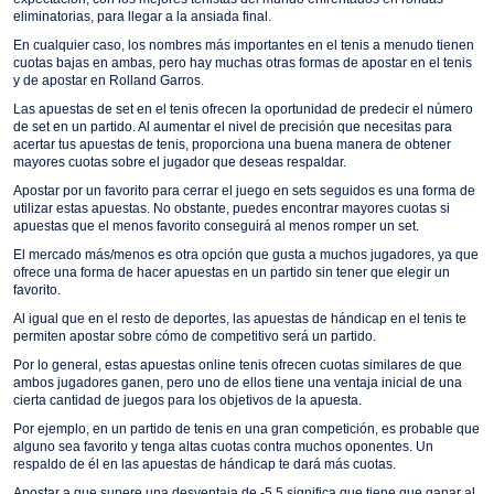
eliminatorias, para llegar a la ansiada final.
En cualquier caso, los nombres más importantes en el tenis a menudo tienen
cuotas bajas en ambas, pero hay muchas otras formas de apostar en el tenis
y de apostar en Rolland Garros.
Las apuestas de set en el tenis ofrecen la oportunidad de predecir el número
de set en un partido. Al aumentar el nivel de precisión que necesitas para
acertar tus apuestas de tenis, proporciona una buena manera de obtener
mayores cuotas sobre el jugador que deseas respaldar.
Apostar por un favorito para cerrar el juego en sets seguidos es una forma de
utilizar estas apuestas. No obstante, puedes encontrar mayores cuotas si
apuestas que el menos favorito conseguirá al menos romper un set.
El mercado más/menos es otra opción que gusta a muchos jugadores, ya que
ofrece una forma de hacer apuestas en un partido sin tener que elegir un
favorito.
Al igual que en el resto de deportes, las apuestas de hándicap en el tenis te
permiten apostar sobre cómo de competitivo será un partido.
Por lo general, estas apuestas online tenis ofrecen cuotas similares de que
ambos jugadores ganen, pero uno de ellos tiene una ventaja inicial de una
cierta cantidad de juegos para los objetivos de la apuesta.
Por ejemplo, en un partido de tenis en una gran competición, es probable que
alguno sea favorito y tenga altas cuotas contra muchos oponentes. Un
respaldo de él en las apuestas de hándicap te dará más cuotas.
Apostar a que supere una desventaja de -5.5 significa que tiene que ganar al