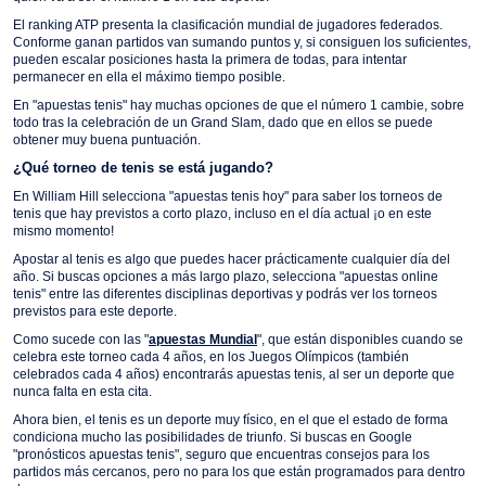
El ranking ATP presenta la clasificación mundial de jugadores federados.
Conforme ganan partidos van sumando puntos y, si consiguen los suficientes,
pueden escalar posiciones hasta la primera de todas, para intentar
permanecer en ella el máximo tiempo posible.
En "apuestas tenis" hay muchas opciones de que el número 1 cambie, sobre
todo tras la celebración de un Grand Slam, dado que en ellos se puede
obtener muy buena puntuación.
¿Qué torneo de tenis se está jugando?
En William Hill selecciona "apuestas tenis hoy" para saber los torneos de
tenis que hay previstos a corto plazo, incluso en el día actual ¡o en este
mismo momento!
Apostar al tenis es algo que puedes hacer prácticamente cualquier día del
año. Si buscas opciones a más largo plazo, selecciona "apuestas online
tenis" entre las diferentes disciplinas deportivas y podrás ver los torneos
previstos para este deporte.
Como sucede con las "
apuestas Mundial
", que están disponibles cuando se
celebra este torneo cada 4 años, en los Juegos Olímpicos (también
celebrados cada 4 años) encontrarás apuestas tenis, al ser un deporte que
nunca falta en esta cita.
Ahora bien, el tenis es un deporte muy físico, en el que el estado de forma
condiciona mucho las posibilidades de triunfo. Si buscas en Google
"pronósticos apuestas tenis", seguro que encuentras consejos para los
partidos más cercanos, pero no para los que están programados para dentro