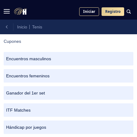
Iniciar
Registro
Inicio
Tenis
Buscar
Cupones
Encuentros masculinos
Encuentros femeninos
Ganador del 1er set
ITF Matches
Hándicap por juegos