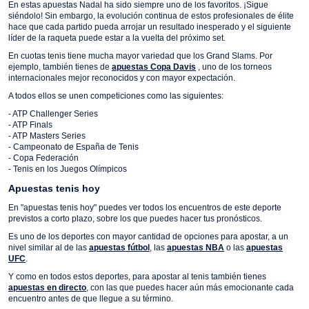
En estas apuestas Nadal ha sido siempre uno de los favoritos. ¡Sigue
siéndolo! Sin embargo, la evolución continua de estos profesionales de élite
hace que cada partido pueda arrojar un resultado inesperado y el siguiente
líder de la raqueta puede estar a la vuelta del próximo set.
En cuotas tenis tiene mucha mayor variedad que los Grand Slams. Por
ejemplo, también tienes de
apuestas Copa Davis
, uno de los torneos
internacionales mejor reconocidos y con mayor expectación.
A todos ellos se unen competiciones como las siguientes:
- ATP Challenger Series
- ATP Finals
- ATP Masters Series
- Campeonato de España de Tenis
- Copa Federación
- Tenis en los Juegos Olímpicos
Apuestas tenis hoy
En "apuestas tenis hoy" puedes ver todos los encuentros de este deporte
previstos a corto plazo, sobre los que puedes hacer tus pronósticos.
Es uno de los deportes con mayor cantidad de opciones para apostar, a un
nivel similar al de las
apuestas fútbol
, las
apuestas NBA
o las
apuestas
UFC
.
Y como en todos estos deportes, para apostar al tenis también tienes
apuestas en directo
, con las que puedes hacer aún más emocionante cada
encuentro antes de que llegue a su término.