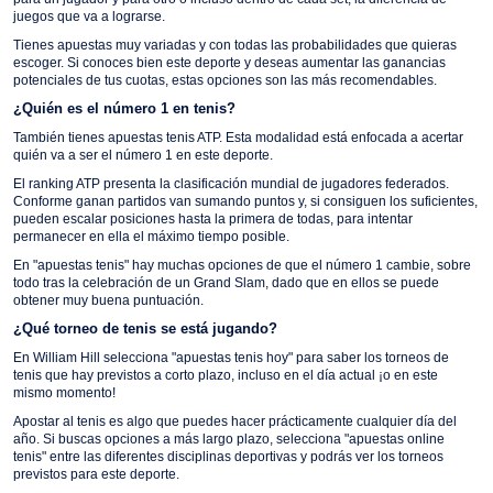
juegos que va a lograrse.
Tienes apuestas muy variadas y con todas las probabilidades que quieras
escoger. Si conoces bien este deporte y deseas aumentar las ganancias
potenciales de tus cuotas, estas opciones son las más recomendables.
¿Quién es el número 1 en tenis?
También tienes apuestas tenis ATP. Esta modalidad está enfocada a acertar
quién va a ser el número 1 en este deporte.
El ranking ATP presenta la clasificación mundial de jugadores federados.
Conforme ganan partidos van sumando puntos y, si consiguen los suficientes,
pueden escalar posiciones hasta la primera de todas, para intentar
permanecer en ella el máximo tiempo posible.
En "apuestas tenis" hay muchas opciones de que el número 1 cambie, sobre
todo tras la celebración de un Grand Slam, dado que en ellos se puede
obtener muy buena puntuación.
¿Qué torneo de tenis se está jugando?
En William Hill selecciona "apuestas tenis hoy" para saber los torneos de
tenis que hay previstos a corto plazo, incluso en el día actual ¡o en este
mismo momento!
Apostar al tenis es algo que puedes hacer prácticamente cualquier día del
año. Si buscas opciones a más largo plazo, selecciona "apuestas online
tenis" entre las diferentes disciplinas deportivas y podrás ver los torneos
previstos para este deporte.