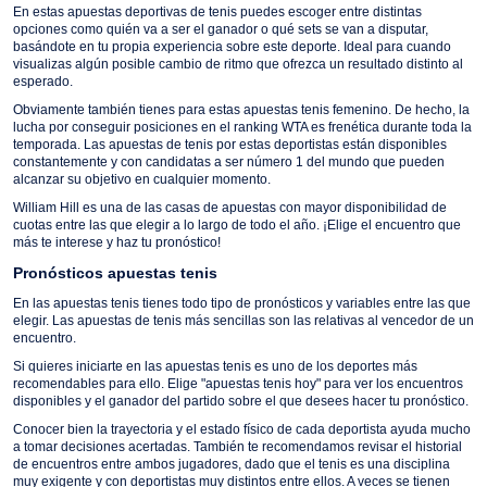
En estas apuestas deportivas de tenis puedes escoger entre distintas
opciones como quién va a ser el ganador o qué sets se van a disputar,
basándote en tu propia experiencia sobre este deporte. Ideal para cuando
visualizas algún posible cambio de ritmo que ofrezca un resultado distinto al
esperado.
Obviamente también tienes para estas apuestas tenis femenino. De hecho, la
lucha por conseguir posiciones en el ranking WTA es frenética durante toda la
temporada. Las apuestas de tenis por estas deportistas están disponibles
constantemente y con candidatas a ser número 1 del mundo que pueden
alcanzar su objetivo en cualquier momento.
William Hill es una de las casas de apuestas con mayor disponibilidad de
cuotas entre las que elegir a lo largo de todo el año. ¡Elige el encuentro que
más te interese y haz tu pronóstico!
Pronósticos apuestas tenis
En las apuestas tenis tienes todo tipo de pronósticos y variables entre las que
elegir. Las apuestas de tenis más sencillas son las relativas al vencedor de un
encuentro.
Si quieres iniciarte en las apuestas tenis es uno de los deportes más
recomendables para ello. Elige "apuestas tenis hoy" para ver los encuentros
disponibles y el ganador del partido sobre el que desees hacer tu pronóstico.
Conocer bien la trayectoria y el estado físico de cada deportista ayuda mucho
a tomar decisiones acertadas. También te recomendamos revisar el historial
de encuentros entre ambos jugadores, dado que el tenis es una disciplina
muy exigente y con deportistas muy distintos entre ellos. A veces se tienen