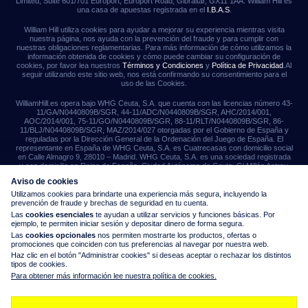
Apuestas Baloncesto
Limited, Suite 601/701 Europort, Europort Road, Gibraltar, GX11 1AA. William Hill es
una casa de apuestas registrada en el
I.B.A.S
.
William Hill utiliza cookies para ayudar a mejorar su experiencia mientras visita
nuestra página, nos ayuda con la prevención del fraude y para cumplir con
nuestras obligaciones reglamentarias. Para más información de cómo utilizamos la
información obtenida de cookies y cómo puede cambiar su configuración de
cookies, por favor lea nuestros
Términos y Condiciones
y
Política de Privacidad
.
Al
seguir utilizando este sitio web, nos está confirmando su consentimiento para el
uso de las Cookies.
WilliamHill.es opera bajo WHG Ceuta, S.A. que cuenta con las licencias número 43-
11/GA/N0440809B/SGR, 44-11/ADC/N0440809B/SGR, AHC/2014/001,
AOC/2014/001, 75-11/GO/N0440809B/SGR, 88-11/RLT/N0440809B/SGR, 86-
11/BLJ/N0440809B/SGR, MAZ/2014/027 otorgadas por el Gobierno de España y
reguladas por la Dirección General de la Ordenación del Juego de España. El
representante en España de WHG Ceuta, S.A. es Cuatrecasas con domicilio social
en Calle Almagro 9, 28010 – Madrid. WHG Ceuta, S.A. es una sociedad registrada
y con domicilio en Reino de España, Ciudad Autónoma de Ceuta, C/ Millán Astray,
número 1, 51001.
Aviso de cookies
Utilizamos cookies para brindarte una experiencia más segura, incluyendo la
Esta página web está protegida por reCAPTCHA y se aplican la
Política de
prevención de fraude y brechas de seguridad en tu cuenta.
Privacidad
y las
Condiciones de Servicio
de Google.
Las
cookies esenciales
te ayudan a utilizar servicios y funciones básicas. Por
ejemplo, te permiten iniciar sesión y depositar dinero de forma segura.
Este es un sitio de apuestas con dinero real. Juega de forma responsable y nunca
apuestes más de lo que puedas permitirte perder. Si necesitas ayuda o apoyo con
Las
cookies opcionales
nos permiten mostrarte los productos, ofertas o
problemas con el juego, contacta con FEJAR llamando al 900 747 526 o visita su
promociones que coinciden con tus preferencias al navegar por nuestra web.
página haciendo clic
aquí
.
Haz clic en el botón "Administrar cookies" si deseas aceptar o rechazar los distintos
tipos de cookies.
Para obtener más información lee nuestra política de cookies.