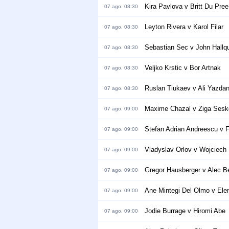
Kira Pavlova v Britt Du Pree
07 ago. 08:30
Leyton Rivera v Karol Filar
07 ago. 08:30
Sebastian Sec v John Hallqu
07 ago. 08:30
Veljko Krstic v Bor Artnak
07 ago. 08:30
Ruslan Tiukaev v Ali Yazdan
07 ago. 08:30
Maxime Chazal v Ziga Sesk
07 ago. 09:00
Stefan Adrian Andreescu v F
07 ago. 09:00
Vladyslav Orlov v Wojciech
07 ago. 09:00
Gregor Hausberger v Alec B
07 ago. 09:00
Ane Mintegi Del Olmo v Ele
07 ago. 09:00
Jodie Burrage v Hiromi Abe
07 ago. 09:00