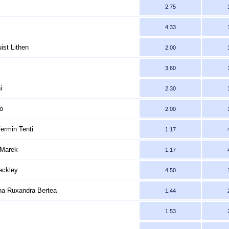
2.75
4.33
ist Lithen
2.00
3.60
i
2.30
o
2.00
ermin Tenti
1.17
 Marek
1.17
eckley
4.50
na Ruxandra Bertea
1.44
1.53