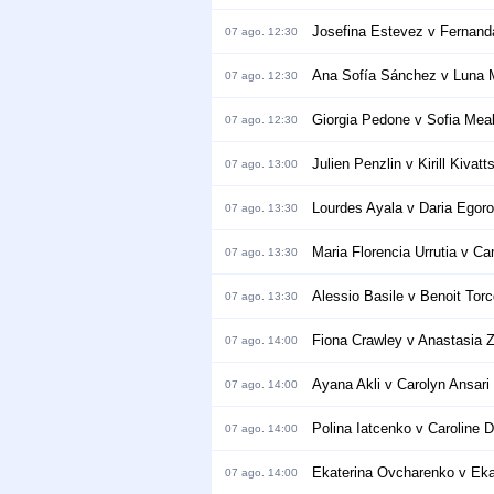
Josefina Estevez v Fernand
07 ago. 12:30
Ana Sofía Sánchez v Luna Ma
07 ago. 12:30
Giorgia Pedone v Sofia Mea
07 ago. 12:30
Julien Penzlin v Kirill Kivatt
07 ago. 13:00
Lourdes Ayala v Daria Egor
07 ago. 13:30
Maria Florencia Urrutia v C
07 ago. 13:30
Alessio Basile v Benoit Tor
07 ago. 13:30
Fiona Crawley v Anastasia 
07 ago. 14:00
Ayana Akli v Carolyn Ansari
07 ago. 14:00
Polina Iatcenko v Caroline D
07 ago. 14:00
Ekaterina Ovcharenko v Eka
07 ago. 14:00