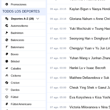
Promociones
Kaylan Bigun v Naoya Hond
06 ago. 23:15
TODOS LOS DEPORTES
Gloriana Nahum v Anne Chri
Deportes A-Z (28)
06 ago. 23:16
Automovilismo
Yuki Mochizuki v Tsung Ha
07 ago. 02:00
Badminton
Seonyong Han v Donghyun
07 ago. 02:00
Baloncesto
Balonmano
Chengyiyi Yuan v Yu Jun Li
07 ago. 02:00
Boxeo
Yuhan Wang v Junhan Zhan
07 ago. 02:00
Béisbol
Hanlei Lu v Isaac Becroft
07 ago. 03:00
Caballos
Ciclismo
Matthew Dellavedova v Suk
07 ago. 03:00
Cricket
Cheuk Ying Shek v Gaeul J
07 ago. 03:00
Dardos
Fútbol
Eva Korysheva v Kisa Yosh
07 ago. 05:00
Fútbol Americano
Victoria Milovanova v Nina
07 ago. 05:00