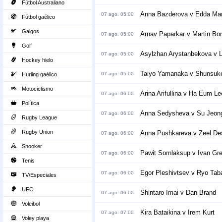
Fútbol Australiano
Anna Bazderova v Edda M
07 ago. 05:00
Fútbol gaélico
Galgos
Arnav Paparkar v Martin Bor
07 ago. 05:00
Golf
Asylzhan Arystanbekova v Li
07 ago. 05:00
Hockey hielo
Taiyo Yamanaka v Shunsuke
07 ago. 05:00
Hurling gaélico
Motociclismo
Arina Arifullina v Ha Eum Le
07 ago. 06:00
Política
Anna Sedysheva v Su Jeon
07 ago. 06:00
Rugby League
Rugby Union
Anna Pushkareva v Zeel De
07 ago. 06:00
Snooker
Pawit Sornlaksup v Ivan Gre
07 ago. 06:00
Tenis
Egor Pleshivtsev v Ryo Tab
07 ago. 06:00
TV/Especiales
UFC
Shintaro Imai v Dan Brand
07 ago. 06:00
Voleibol
Kira Bataikina v Irem Kurt
07 ago. 07:00
Voley playa