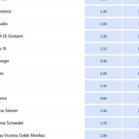
branos
1.20
ailis
1.83
h Di Girolami
1.33
 Ifi
1.12
orger
3.40
wn
1.05
1.44
cova
3.60
na Steiner
1.44
rena Schaedel
1.75
a Victoria Gobbi Monllau
1.06