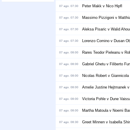
Peter Makk v Nico Hipfl
07 ago. 07:30
Massimo Pizzigoni v Matthi
07 ago. 07:30
Aleksa Pisaric v Walid Aho
07 ago. 07:30
Lorenzo Comino v Dusan Ob
07 ago. 07:30
Rares Teodor Pieleanu v Ro
07 ago. 08:00
Gabriel Ghetu v Filiberto Fu
07 ago. 08:00
Nicolas Robert v Giannicola
07 ago. 08:00
Amelie Justine Hejtmanek 
07 ago. 08:00
Victoria Pohle v Dune Vaiss
07 ago. 08:00
Martha Matoula v Noemi Basi
07 ago. 08:00
Greet Minnen v Isabella Shi
07 ago. 08:30