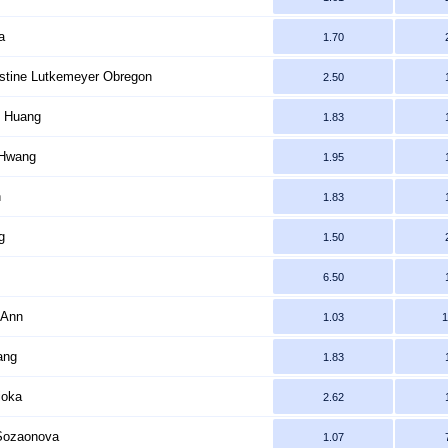
a
1.70
stine Lutkemeyer Obregon
2.50
o Huang
1.83
 Hwang
1.95
n
1.83
g
1.50
6.50
 Ann
1.03
1
ang
1.83
ioka
2.62
 Sozaonova
1.07