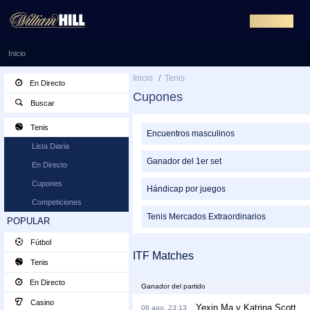
Deportes
Inicio
Inicio
/
Tenis
En Directo
Cupones
Buscar
Buscar
Tenis
Encuentros masculinos
Lista Diaria
Ganador del 1er set
En Directo
Cupones
Hándicap por juegos
Competiciones
Tenis Mercados Extraordinarios
POPULAR
Fútbol
ITF Matches
Tenis
En Directo
Ganador del partido
Casino
Yexin Ma v Katrina Scott
06 ago. 23:13