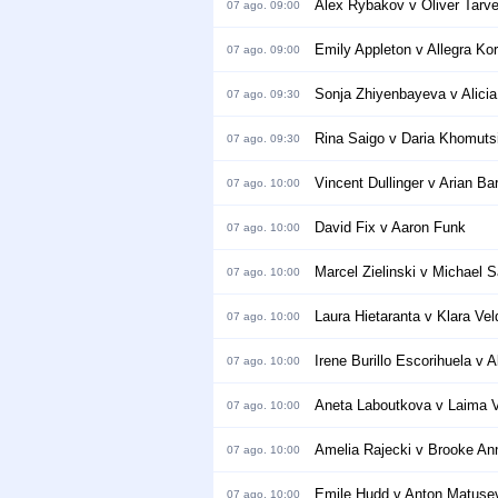
Alex Rybakov v Oliver Tarve
07 ago. 09:00
Emily Appleton v Allegra Ko
07 ago. 09:00
Sonja Zhiyenbayeva v Alici
07 ago. 09:30
Rina Saigo v Daria Khomut
07 ago. 09:30
Vincent Dullinger v Arian Ba
07 ago. 10:00
David Fix v Aaron Funk
07 ago. 10:00
Marcel Zielinski v Michael 
07 ago. 10:00
Laura Hietaranta v Klara Ve
07 ago. 10:00
Irene Burillo Escorihuela v
07 ago. 10:00
Aneta Laboutkova v Laima 
07 ago. 10:00
Amelia Rajecki v Brooke An
07 ago. 10:00
Emile Hudd v Anton Matuse
07 ago. 10:00