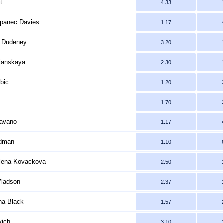
t
4.33
rpanec Davies
1.17
a Dudeney
3.20
sianskaya
2.30
rbic
1.20
1.70
Savano
1.17
ldman
1.10
 Alena Kovackova
2.50
Vladson
2.37
na Black
1.57
vich
3.10