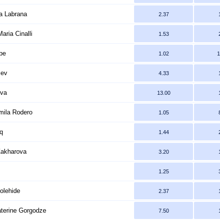
a Labrana
2.37
ria Cinalli
1.53
be
1.02
1
sev
4.33
ova
13.00
amila Rodero
1.05
cq
1.44
Zakharova
3.20
1.25
olehide
2.37
terine Gorgodze
7.50