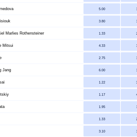
amedova
5.00
isiouk
3.80
el Marlies Rothensteiner
1.33
 Mitsui
4.33
e
2.75
g Jang
6.00
sai
1.22
tskiy
1.17
ata
1.95
1.33
3.10