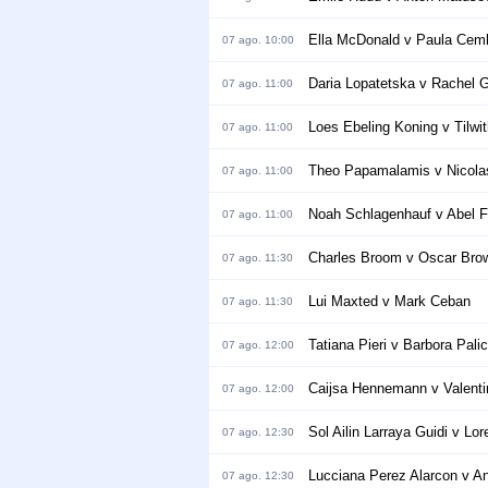
Ella McDonald v Paula Cem
07 ago. 10:00
Daria Lopatetska v Rachel G
07 ago. 11:00
Loes Ebeling Koning v Tilwit
07 ago. 11:00
Theo Papamalamis v Nicolas
07 ago. 11:00
Noah Schlagenhauf v Abel F
07 ago. 11:00
Charles Broom v Oscar Bro
07 ago. 11:30
Lui Maxted v Mark Ceban
07 ago. 11:30
Tatiana Pieri v Barbora Pali
07 ago. 12:00
Caijsa Hennemann v Valenti
07 ago. 12:00
Sol Ailin Larraya Guidi v Lo
07 ago. 12:30
Lucciana Perez Alarcon v An
07 ago. 12:30