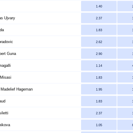
1.40
as Ujvary
2.37
uda
1.83
radovic
2.62
bert Guna
2.90
magalli
1.14
 Misasi
1.83
v Madelief Hageman
1.95
aud
1.83
letti
2.37
nikova
1.05