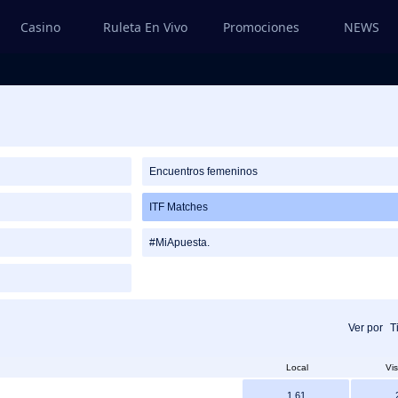
Casino
Ruleta En Vivo
Promociones
NEWS
Encuentros femeninos
ITF Matches
#MiApuesta.
Ver por
T
Local
Vis
1.61