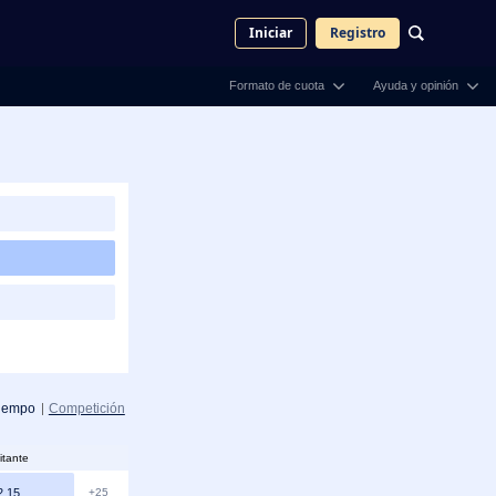
Iniciar
Registro
Formato de cuota
Ayuda y opinión
iempo
Competición
itante
2.15
+25