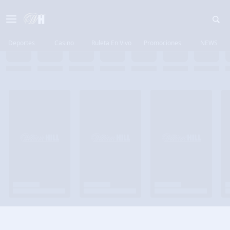
Deportes
Casino
Ruleta En Vivo
Promociones
NEWS