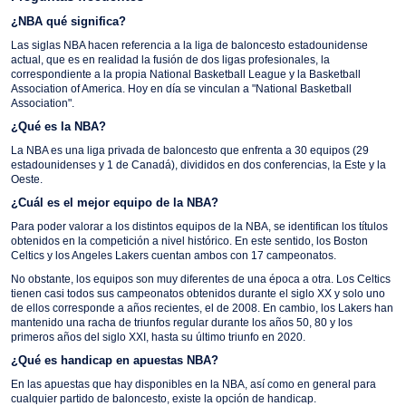
¿NBA qué significa?
Las siglas NBA hacen referencia a la liga de baloncesto estadounidense
actual, que es en realidad la fusión de dos ligas profesionales, la
correspondiente a la propia National Basketball League y la Basketball
Association of America. Hoy en día se vinculan a "National Basketball
Association".
¿Qué es la NBA?
La NBA es una liga privada de baloncesto que enfrenta a 30 equipos (29
estadounidenses y 1 de Canadá), divididos en dos conferencias, la Este y la
Oeste.
¿Cuál es el mejor equipo de la NBA?
Para poder valorar a los distintos equipos de la NBA, se identifican los títulos
obtenidos en la competición a nivel histórico. En este sentido, los Boston
Celtics y los Angeles Lakers cuentan ambos con 17 campeonatos.
No obstante, los equipos son muy diferentes de una época a otra. Los Celtics
tienen casi todos sus campeonatos obtenidos durante el siglo XX y solo uno
de ellos corresponde a años recientes, el de 2008. En cambio, los Lakers han
mantenido una racha de triunfos regular durante los años 50, 80 y los
primeros años del siglo XXI, hasta su último triunfo en 2020.
¿Qué es handicap en apuestas NBA?
En las apuestas que hay disponibles en la NBA, así como en general para
cualquier partido de baloncesto, existe la opción de handicap.