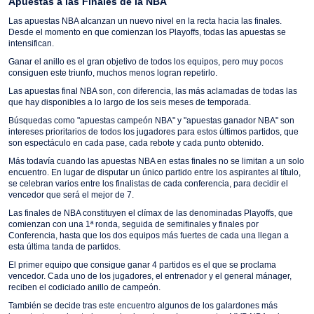
Apuestas a las Finales de la NBA
Las apuestas NBA alcanzan un nuevo nivel en la recta hacia las finales.
Desde el momento en que comienzan los Playoffs, todas las apuestas se
intensifican.
Ganar el anillo es el gran objetivo de todos los equipos, pero muy pocos
consiguen este triunfo, muchos menos logran repetirlo.
Las apuestas final NBA son, con diferencia, las más aclamadas de todas las
que hay disponibles a lo largo de los seis meses de temporada.
Búsquedas como "apuestas campeón NBA" y "apuestas ganador NBA" son
intereses prioritarios de todos los jugadores para estos últimos partidos, que
son espectáculo en cada pase, cada rebote y cada punto obtenido.
Más todavía cuando las apuestas NBA en estas finales no se limitan a un solo
encuentro. En lugar de disputar un único partido entre los aspirantes al título,
se celebran varios entre los finalistas de cada conferencia, para decidir el
vencedor que será el mejor de 7.
Las finales de NBA constituyen el clímax de las denominadas Playoffs, que
comienzan con una 1ª ronda, seguida de semifinales y finales por
Conferencia, hasta que los dos equipos más fuertes de cada una llegan a
esta última tanda de partidos.
El primer equipo que consigue ganar 4 partidos es el que se proclama
vencedor. Cada uno de los jugadores, el entrenador y el general mánager,
reciben el codiciado anillo de campeón.
También se decide tras este encuentro algunos de los galardones más