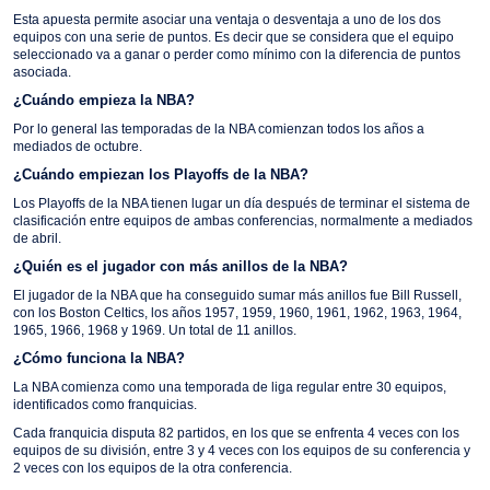
Esta apuesta permite asociar una ventaja o desventaja a uno de los dos
equipos con una serie de puntos. Es decir que se considera que el equipo
seleccionado va a ganar o perder como mínimo con la diferencia de puntos
asociada.
¿Cuándo empieza la NBA?
Por lo general las temporadas de la NBA comienzan todos los años a
mediados de octubre.
¿Cuándo empiezan los Playoffs de la NBA?
Los Playoffs de la NBA tienen lugar un día después de terminar el sistema de
clasificación entre equipos de ambas conferencias, normalmente a mediados
de abril.
¿Quién es el jugador con más anillos de la NBA?
El jugador de la NBA que ha conseguido sumar más anillos fue Bill Russell,
con los Boston Celtics, los años 1957, 1959, 1960, 1961, 1962, 1963, 1964,
1965, 1966, 1968 y 1969. Un total de 11 anillos.
¿Cómo funciona la NBA?
La NBA comienza como una temporada de liga regular entre 30 equipos,
identificados como franquicias.
Cada franquicia disputa 82 partidos, en los que se enfrenta 4 veces con los
equipos de su división, entre 3 y 4 veces con los equipos de su conferencia y
2 veces con los equipos de la otra conferencia.