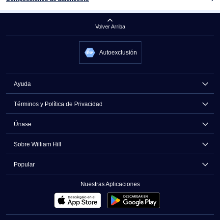
Volver Arriba
Autoexclusión
Ayuda
Ayuda
Términos y Política de Privacidad
Chatea con nosotros
Términos y Condiciones
Únase
Juego más seguro
Política de Privacidad
Empleo y carreras
Sobre William Hill
Juego Autorizado
Normas
Programa de Afiliación
¿Quiénes somos?
Deja tu opinión
Popular
Oficina de Prensa de William Hill
Declaración de accesibilidad de la UE
Apuestas Deportivas
Nuestras Aplicaciones
Apuestas en Directo
Apuestas Fútbol