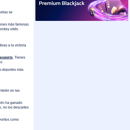
ellas se
ciones más famosas
hockey odds.
vas a la victoria
 esports
. Tienes
o.
os deportes más
ambién en las
bién ha ganado
o, no los descartes
avoritos como