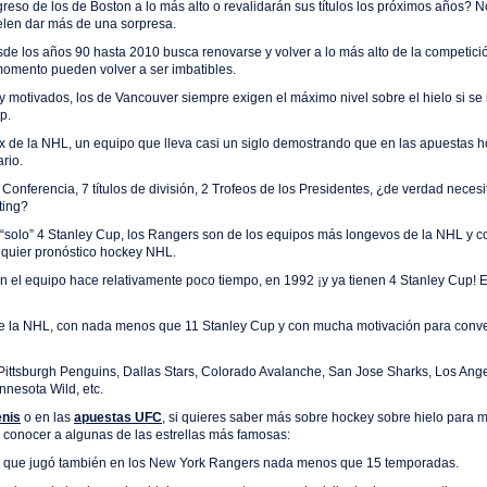
greso de los de Boston a lo más alto o revalidarán sus títulos los próximos años? N
elen dar más de una sorpresa.
esde los años 90 hasta 2010 busca renovarse y volver a lo más alto de la competici
momento pueden volver a ser imbatibles.
s y motivados, los de Vancouver siempre exigen el máximo nivel sobre el hielo si se 
p.
Six de la NHL, un equipo que lleva casi un siglo demostrando que en las apuestas 
rio.
e Conferencia, 7 títulos de división, 2 Trofeos de los Presidentes, ¿de verdad neces
ting?
s “solo” 4 Stanley Cup, los Rangers son de los equipos más longevos de la NHL y 
alquier pronóstico hockey NHL.
on el equipo hace relativamente poco tiempo, en 1992 ¡y ya tienen 4 Stanley Cup! Es
x de la NHL, con nada menos que 11 Stanley Cup y con mucha motivación para conve
ittsburgh Penguins, Dallas Stars, Colorado Avalanche, San Jose Sharks, Los Ange
nnesota Wild, etc.
enis
o en las
apuestas UFC
, si quieres saber más sobre hockey sobre hielo para m
 conocer a algunas de las estrellas más famosas:
cia que jugó también en los New York Rangers nada menos que 15 temporadas.