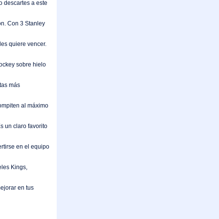
o descartes a este
ón. Con 3 Stanley
les quiere vencer.
hockey sobre hielo
itas más
compiten al máximo
 un claro favorito
rtirse en el equipo
les Kings,
ejorar en tus