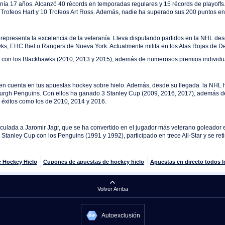
nía 17 años. Alcanzó 40 récords en temporadas regulares y 15 récords de playoff
 Trofeos Hart y 10 Trofeos Art Ross. Además, nadie ha superado sus 200 puntos e
 representa la excelencia de la veteranía. Lleva disputando partidos en la NHL de
, EHC Biel o Rangers de Nueva York. Actualmente milita en los Alas Rojas de Det
up con los Blackhawks (2010, 2013 y 2015), además de numerosos premios individu
r en cuenta en tus apuestas hockey sobre hielo. Además, desde su llegada la NHL
sburgh Penguins. Con ellos ha ganado 3 Stanley Cup (2009, 2016, 2017), además d
 éxitos como los de 2010, 2014 y 2016.
nculada a Jaromir Jagr, que se ha convertido en el jugador más veterano goleador 
tanley Cup con los Penguins (1991 y 1992), participado en trece All-Star y se ret
de Hockey Hielo
Cupones de apuestas de hockey hielo
Apuestas en directo todos l
Volver Arriba
Autoexclusión