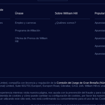
 de
Únase
Sobre William Hill
Popular
nes
Empleo y carreras
¿Quiénes somos?
Apuestas
Programa de Afiliación
Apuestas
Oficina de Prensa de William
Apuestas
Hill
Apuestas
Apuestas
imited, compañía con lincencia y regulación de la
Comisión del Juego de Gran Bretaña (Nú
onal) Limited, Suite 601/701 Europort, Europort Road, Gibraltar, GX11 1AA. William Hill es u
u experiencia mientras visita nuestra página, nos ayuda con la prevención del fraude y para c
obtenida de cookies y cómo puede cambiar su configuración de cookies, por favor lea nuest
uir utilizando este sitio web, nos está confirmando su consentimiento para el uso de las Cook