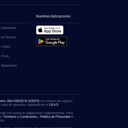
Nuestras Aplicaciones
 Deportivas
 en Directo
 Fútbol
 Tenis
 Baloncesto
mero: 000-039225 R-319373)
con número de registro
na casa de apuestas registrada en el
I.B.A.S
.
umplir con nuestras obligaciones reglamentarias. Para
ros
Términos y Condiciones
y
Política de Privacidad
.
Al
ies.