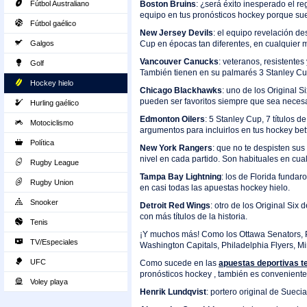
Fútbol Australiano
Boston Bruins
: ¿será éxito inesperado el re
equipo en tus pronósticos hockey porque su
Fútbol gaélico
New Jersey Devils
: el equipo revelación d
Galgos
Cup en épocas tan diferentes, en cualquier 
Vancouver Canucks
: veteranos, resistente
Golf
También tienen en su palmarés 3 Stanley Cu
Hockey hielo
Chicago Blackhawks
: uno de los Original 
pueden ser favoritos siempre que sea necesa
Hurling gaélico
Edmonton Oilers
: 5 Stanley Cup, 7 títulos d
Motociclismo
argumentos para incluirlos en tus hockey bet
Política
New York Rangers
: que no te despisten su
nivel en cada partido. Son habituales en cu
Rugby League
Tampa Bay Lightning
: los de Florida fundar
Rugby Union
en casi todas las apuestas hockey hielo.
Snooker
Detroit Red Wings
: otro de los Original Si
con más títulos de la historia.
Tenis
¡Y muchos más! Como los Ottawa Senators, P
TV/Especiales
Washington Capitals, Philadelphia Flyers, Mi
UFC
Como sucede en las
apuestas deportivas t
pronósticos hockey , también es conveniente
Voley playa
Henrik Lundqvist
: portero original de Sue