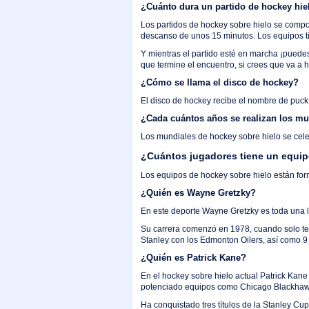
¿Cuánto dura un partido de hockey hie
Los partidos de hockey sobre hielo se comp
descanso de unos 15 minutos. Los equipos ti
Y mientras el partido esté en marcha ¡puede
que termine el encuentro, si crees que va a 
¿Cómo se llama el disco de hockey?
El disco de hockey recibe el nombre de puck
¿Cada cuántos años se realizan los m
Los mundiales de hockey sobre hielo se cel
¿Cuántos jugadores tiene un equip
Los equipos de hockey sobre hielo están form
¿Quién es Wayne Gretzky?
En este deporte Wayne Gretzky es toda una le
Su carrera comenzó en 1978, cuando solo te
Stanley con los Edmonton Oilers, así como 9
¿Quién es Patrick Kane?
En el hockey sobre hielo actual Patrick Kane
potenciado equipos como Chicago Blackhawks
Ha conquistado tres títulos de la Stanley C