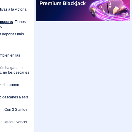
vas a la victoria
 esports
. Tienes
o.
os deportes más
ambién en las
bién ha ganado
o, no los descartes
avoritos como
o descartes a este
ón. Con 3 Stanley
les quiere vencer.