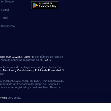
 en Directo
 Fútbol
 Tenis
 Baloncesto
mero: 000-039225 R-319373)
con número de registro
na casa de apuestas registrada en el
I.B.A.S
.
umplir con nuestras obligaciones reglamentarias. Para
ros
Términos y Condiciones
y
Política de Privacidad
.
Al
ies.
/2014/001, AOC/2014/001, 75-11/GO/N0440809B/SGR,
neral de la Ordenación del Juego de España. El
a sociedad registrada y con domicilio en Reino de
rvicio
de Google.
s ayuda o apoyo con problemas con el juego, contacta