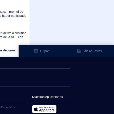
 ha comprometido
e haber participado
en activo a sus más
iró de la NHL con
os deportes
Cupón
Mis apuestas
Nuestras Aplicaciones
 Deportivas