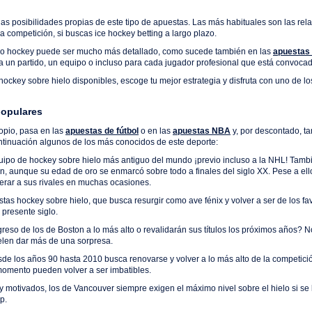
s posibilidades propias de este tipo de apuestas. Las más habituales son las relati
a competición, si buscas ice hockey betting a largo plazo.
ico hockey puede ser mucho más detallado, como sucede también en las
apuestas
a un partido, un equipo o incluso para cada jugador profesional que está convocad
hockey sobre hielo disponibles, escoge tu mejor estrategia y disfruta con uno de l
populares
opio, pasa en las
apuestas de fútbol
o en las
apuestas NBA
y, por descontado, t
ntinuación algunos de los más conocidos de este deporte:
uipo de hockey sobre hielo más antiguo del mundo ¡previo incluso a la NHL! Tam
ón, aunque su edad de oro se enmarcó sobre todo a finales del siglo XX. Pese a ell
erar a sus rivales en muchas ocasiones.
estas hockey sobre hielo, que busca resurgir como ave fénix y volver a ser de los f
presente siglo.
greso de los de Boston a lo más alto o revalidarán sus títulos los próximos años? N
elen dar más de una sorpresa.
esde los años 90 hasta 2010 busca renovarse y volver a lo más alto de la competici
momento pueden volver a ser imbatibles.
s y motivados, los de Vancouver siempre exigen el máximo nivel sobre el hielo si se 
p.