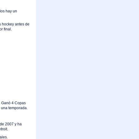
dos hay un
s hockey antes de
 final.
s. Ganó 4 Copas
n una temporada.
sde 2007 y ha
roit.
ales.