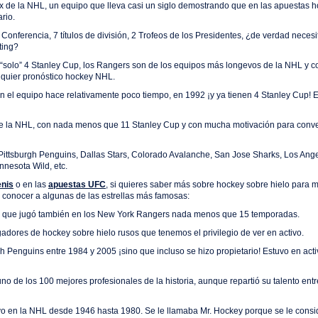
Six de la NHL, un equipo que lleva casi un siglo demostrando que en las apuestas 
rio.
e Conferencia, 7 títulos de división, 2 Trofeos de los Presidentes, ¿de verdad neces
ting?
s “solo” 4 Stanley Cup, los Rangers son de los equipos más longevos de la NHL y 
alquier pronóstico hockey NHL.
on el equipo hace relativamente poco tiempo, en 1992 ¡y ya tienen 4 Stanley Cup! Es
x de la NHL, con nada menos que 11 Stanley Cup y con mucha motivación para conve
ittsburgh Penguins, Dallas Stars, Colorado Avalanche, San Jose Sharks, Los Ange
nnesota Wild, etc.
enis
o en las
apuestas UFC
, si quieres saber más sobre hockey sobre hielo para m
 conocer a algunas de las estrellas más famosas:
cia que jugó también en los New York Rangers nada menos que 15 temporadas.
gadores de hockey sobre hielo rusos que tenemos el privilegio de ver en activo.
rgh Penguins entre 1984 y 2005 ¡sino que incluso se hizo propietario! Estuvo en act
no de los 100 mejores profesionales de la historia, aunque repartió su talento entr
vo en la NHL desde 1946 hasta 1980. Se le llamaba Mr. Hockey porque se le consi