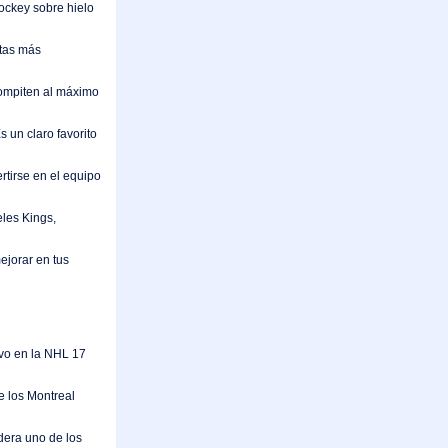
hockey sobre hielo
itas más
compiten al máximo
 un claro favorito
rtirse en el equipo
les Kings,
ejorar en tus
ivo en la NHL 17
e los Montreal
dera uno de los