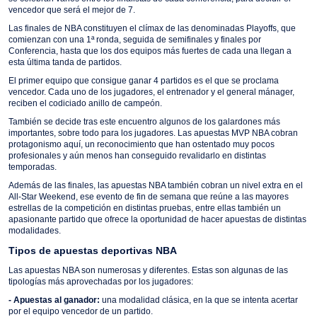
vencedor que será el mejor de 7.
Las finales de NBA constituyen el clímax de las denominadas Playoffs, que
comienzan con una 1ª ronda, seguida de semifinales y finales por
Conferencia, hasta que los dos equipos más fuertes de cada una llegan a
esta última tanda de partidos.
El primer equipo que consigue ganar 4 partidos es el que se proclama
vencedor. Cada uno de los jugadores, el entrenador y el general mánager,
reciben el codiciado anillo de campeón.
También se decide tras este encuentro algunos de los galardones más
importantes, sobre todo para los jugadores. Las apuestas MVP NBA cobran
protagonismo aquí, un reconocimiento que han ostentado muy pocos
profesionales y aún menos han conseguido revalidarlo en distintas
temporadas.
Además de las finales, las apuestas NBA también cobran un nivel extra en el
All-Star Weekend, ese evento de fin de semana que reúne a las mayores
estrellas de la competición en distintas pruebas, entre ellas también un
apasionante partido que ofrece la oportunidad de hacer apuestas de distintas
modalidades.
Tipos de apuestas deportivas NBA
Las apuestas NBA son numerosas y diferentes. Estas son algunas de las
tipologías más aprovechadas por los jugadores:
- Apuestas al ganador:
una modalidad clásica, en la que se intenta acertar
por el equipo vencedor de un partido.