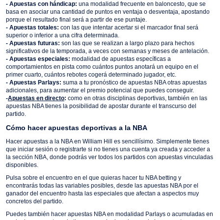
- Apuestas con hándicap:
una modalidad frecuente en baloncesto, que se
basa en asociar una cantidad de puntos en ventaja o desventaja, apostando
porque el resultado final será a partir de ese puntaje.
- Apuestas totales:
con las que intentar acertar si el marcador final será
superior o inferior a una cifra determinada.
- Apuestas futuras:
son las que se realizan a largo plazo para hechos
significativos de la temporada, a veces con semanas y meses de antelación.
- Apuestas especiales:
modalidad de apuestas específicas a
comportamientos en pista como cuántos puntos anotará un equipo en el
primer cuarto, cuántos rebotes cogerá determinado jugador, etc.
- Apuestas Parlays:
suma a tu pronóstico de apuestas NBA otras apuestas
adicionales, para aumentar el premio potencial que puedes conseguir.
-
Apuestas en directo
:
como en otras disciplinas deportivas, también en las
apuestas NBA tienes la posibilidad de apostar durante el transcurso del
partido.
Cómo hacer apuestas deportivas a la NBA
Hacer apuestas a la NBA en William Hill es sencillísimo. Simplemente tienes
que iniciar sesión o registrarte si no tienes una cuenta ya creada y acceder a
la sección NBA, donde podrás ver todos los partidos con apuestas vinculadas
disponibles.
Pulsa sobre el encuentro en el que quieras hacer tu NBA betting y
encontrarás todas las variables posibles, desde las apuestas NBA por el
ganador del encuentro hasta las especiales que afectan a aspectos muy
concretos del partido.
Puedes también hacer apuestas NBA en modalidad Parlays o acumuladas en