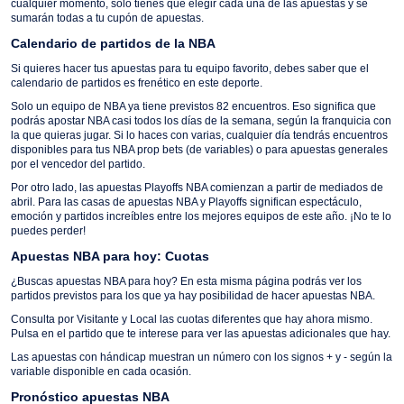
cualquier momento, solo tienes que elegir cada una de las apuestas y se
sumarán todas a tu cupón de apuestas.
Calendario de partidos de la NBA
Si quieres hacer tus apuestas para tu equipo favorito, debes saber que el
calendario de partidos es frenético en este deporte.
Solo un equipo de NBA ya tiene previstos 82 encuentros. Eso significa que
podrás apostar NBA casi todos los días de la semana, según la franquicia con
la que quieras jugar. Si lo haces con varias, cualquier día tendrás encuentros
disponibles para tus NBA prop bets (de variables) o para apuestas generales
por el vencedor del partido.
Por otro lado, las apuestas Playoffs NBA comienzan a partir de mediados de
abril. Para las casas de apuestas NBA y Playoffs significan espectáculo,
emoción y partidos increíbles entre los mejores equipos de este año. ¡No te lo
puedes perder!
Apuestas NBA para hoy: Cuotas
¿Buscas apuestas NBA para hoy? En esta misma página podrás ver los
partidos previstos para los que ya hay posibilidad de hacer apuestas NBA.
Consulta por Visitante y Local las cuotas diferentes que hay ahora mismo.
Pulsa en el partido que te interese para ver las apuestas adicionales que hay.
Las apuestas con hándicap muestran un número con los signos + y - según la
variable disponible en cada ocasión.
Pronóstico apuestas NBA