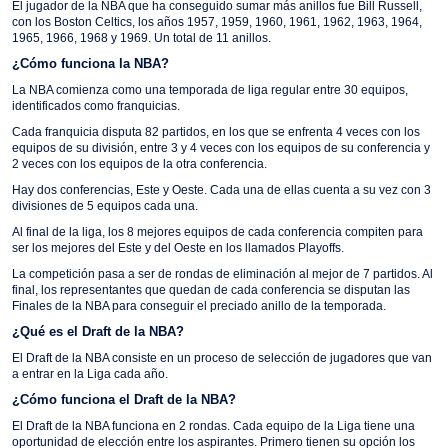
El jugador de la NBA que ha conseguido sumar más anillos fue Bill Russell,
con los Boston Celtics, los años 1957, 1959, 1960, 1961, 1962, 1963, 1964,
1965, 1966, 1968 y 1969. Un total de 11 anillos.
¿Cómo funciona la NBA?
La NBA comienza como una temporada de liga regular entre 30 equipos,
identificados como franquicias.
Cada franquicia disputa 82 partidos, en los que se enfrenta 4 veces con los
equipos de su división, entre 3 y 4 veces con los equipos de su conferencia y
2 veces con los equipos de la otra conferencia.
Hay dos conferencias, Este y Oeste. Cada una de ellas cuenta a su vez con 3
divisiones de 5 equipos cada una.
Al final de la liga, los 8 mejores equipos de cada conferencia compiten para
ser los mejores del Este y del Oeste en los llamados Playoffs.
La competición pasa a ser de rondas de eliminación al mejor de 7 partidos. Al
final, los representantes que quedan de cada conferencia se disputan las
Finales de la NBA para conseguir el preciado anillo de la temporada.
¿Qué es el Draft de la NBA?
El Draft de la NBA consiste en un proceso de selección de jugadores que van
a entrar en la Liga cada año.
¿Cómo funciona el Draft de la NBA?
El Draft de la NBA funciona en 2 rondas. Cada equipo de la Liga tiene una
oportunidad de elección entre los aspirantes. Primero tienen su opción los