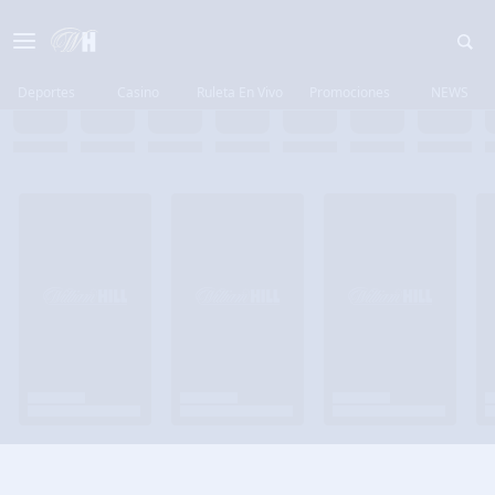
Deportes
Casino
Ruleta En Vivo
Promociones
NEWS