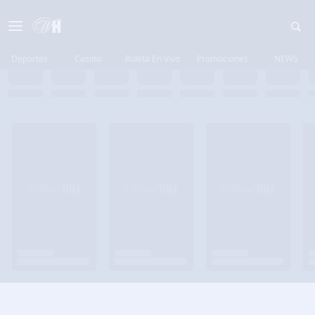
Deportes
Casino
Ruleta En Vivo
Promociones
NEWS