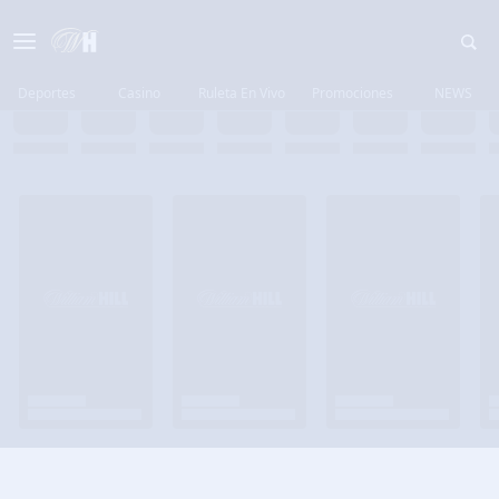
Deportes
Casino
Ruleta En Vivo
Promociones
NEWS