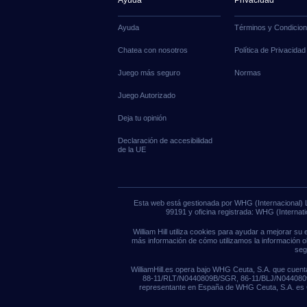
Ayuda
Privacidad
Ayuda
Términos y Condicio
Chatea con nosotros
Política de Privacidad
Juego más seguro
Normas
Juego Autorizado
Deja tu opinión
Declaración de accesibilidad
de la UE
Esta web está gestionada por WHG (Internacional) L
99191 y oficina registrada: WHG (Internati
William Hill utiliza cookies para ayudar a mejorar s
más información de cómo utilizamos la información 
seg
WilliamHill.es opera bajo WHG Ceuta, S.A. que c
88-11/RLT/N0440809B/SGR, 86-11/BLJ/N0440809B/
representante en España de WHG Ceuta, S.A. es Cu