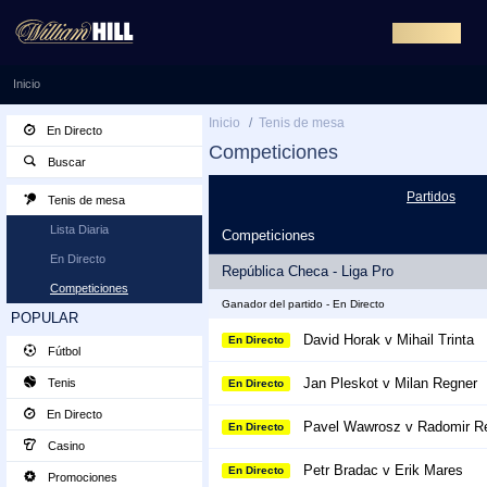
Deportes
Inicio
Inicio
/
Tenis de mesa
En Directo
Competiciones
Buscar
Buscar
Partidos
Tenis de mesa
Lista Diaria
Competiciones
En Directo
República Checa - Liga Pro
Competiciones
Ganador del partido - En Directo
POPULAR
David Horak v Mihail Trinta
En Directo
Fútbol
Jan Pleskot v Milan Regner
Tenis
En Directo
En Directo
Pavel Wawrosz v Radomir R
En Directo
Casino
Petr Bradac v Erik Mares
En Directo
Promociones