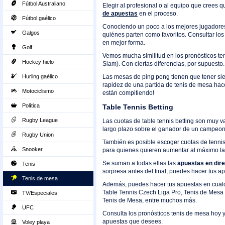
Fútbol Australiano
Elegir al profesional o al equipo que crees q
de apuestas
en el proceso.
Fútbol gaélico
Conociendo un poco a los mejores jugadores, 
Galgos
quiénes parten como favoritos. Consultar los
en mejor forma.
Golf
Vemos mucha similitud en los pronósticos te
Hockey hielo
Slam). Con ciertas diferencias, por supuesto.
Hurling gaélico
Las mesas de ping pong tienen que tener siem
rapidez de una partida de tenis de mesa hace 
Motociclismo
están compitiendo!
Política
Table Tennis Betting
Rugby League
Las cuotas de table tennis betting son muy v
largo plazo sobre el ganador de un campeon
Rugby Union
También es posible escoger cuotas de tennis
Snooker
para quienes quieren aumentar al máximo la
Se suman a todas ellas las
apuestas en dir
Tenis
sorpresa antes del final, puedes hacer tus a
Tenis de mesa
Además, puedes hacer tus apuestas en cualqu
Table Tennis Czech Liga Pro, Tenis de Mesa R
TV/Especiales
Tenis de Mesa, entre muchos más.
UFC
Consulta los pronósticos tenis de mesa hoy 
apuestas que desees.
Voley playa