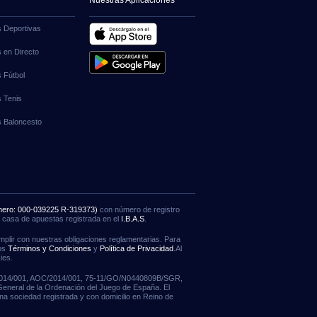
Nuestras Aplicaciones
 Deportivas
 en Directo
 Fútbol
 Tenis
 Baloncesto
mero: 000-039225 R-319373)
con número de registro
na casa de apuestas registrada en el
I.B.A.S
.
umplir con nuestras obligaciones reglamentarias. Para
ros
Términos y Condiciones
y
Política de Privacidad
.
Al
ies.
/2014/001, AOC/2014/001, 75-11/GO/N0440809B/SGR,
neral de la Ordenación del Juego de España. El
a sociedad registrada y con domicilio en Reino de