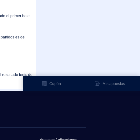
ndo el primer bote
 partidos es de
 resultado tenis de
Cupón
Mis apuestas