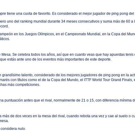
re tiene una cuota de favorito. Es considerado el mejor jugador de ping pong de
mero uno del ranking mundial durante 34 meses consecutivos y suma más de 60 a l
écord.
ampeón en los Juegos Olímpicos, en el Campeonato Mundial, en la Copa del Mund
áticos.
 Mesa. Se celebra todos los años, así que en cuanto veas que hay apuestas tenis
 que estás ante uno de los eventos más importantes de este deporte.
n grandísimo talento, considerado de los mejores jugadores de ping pong en la act
rés con títulos como el de la Copa del Mundo, el ITTF World Tour Grand Finals, 
chas más competiciones.
una puntuación antes que el rival, normalmente de 21 o 15, con diferencia mínima d
 más de dos veces en la mesa del rival, cuando rebota una vez y cae al suelo o cu
 mesa.
e considera nulo.