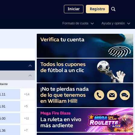
Iniciar
Registro
Formato de cuota
Ayuda y opinión
itante
1.11
+14
1.91
+5
5.00
+11
1.36
+7