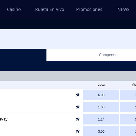
Casino
Ruleta En Vivo
Promociones
NEWS
Campeones
Local
Vis
6.00
1.80
evay
1.14
3.00