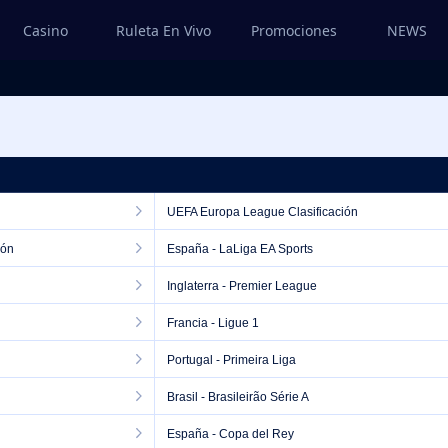
Casino
Ruleta En Vivo
Promociones
NEWS
UEFA Europa League Clasificación
ión
España - LaLiga EA Sports
Inglaterra - Premier League
Francia - Ligue 1
Portugal - Primeira Liga
Brasil - Brasileirão Série A
España - Copa del Rey