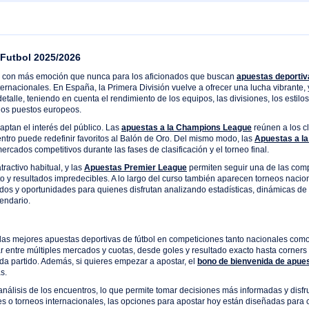
 Futbol 2025/2026
 con más emoción que nunca para los aficionados que buscan
apuestas deportiv
ernacionales. En España, la Primera División vuelve a ofrecer una lucha vibrante, 
talle, teniendo en cuenta el rendimiento de los equipos, las divisiones, los estilos
a los puestos europeos.
ptan el interés del público. Las
apuestas a la Champions League
reúnen a los c
tro puede redefinir favoritos al Balón de Oro. Del mismo modo, las
Apuestas a l
cados competitivos durante las fases de clasificación y el torneo final.
activo habitual, y las
Apuestas Premier League
permiten seguir una de las com
o y resultados impredecibles. A lo largo del curso también aparecen torneos naci
os y oportunidades para quienes disfrutan analizando estadísticas, dinámicas de
endario.
 las mejores apuestas deportivas de fútbol en competiciones tanto nacionales como
 entre múltiples mercados y cuotas, desde goles y resultado exacto hasta corners 
a partido. Además, si quieres empezar a apostar, el
bono de bienvenida de apue
s.
y análisis de los encuentros, lo que permite tomar decisiones más informadas y disf
ales o torneos internacionales, las opciones para apostar hoy están diseñadas par