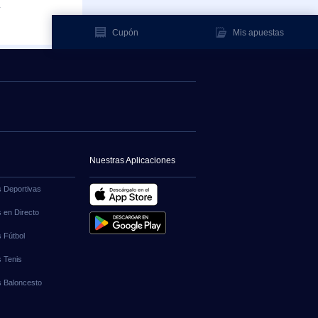
.
Cupón
Mis apuestas
Nuestras Aplicaciones
 Deportivas
 en Directo
 Fútbol
 Tenis
 Baloncesto