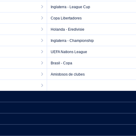
Inglaterra - League Cup
Copa Libertadores
Holanda - Eredivisie
Inglaterra - Championship
UEFA Nations League
Brasil - Copa
Amistosos de clubes