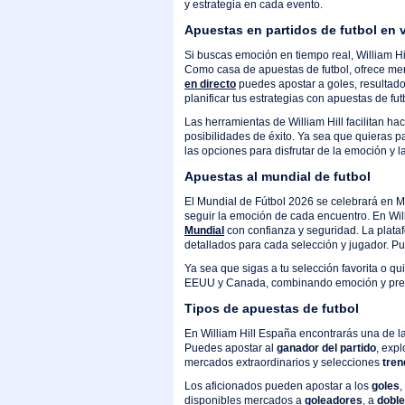
y estrategia en cada evento.
Apuestas en partidos de futbol en 
Si buscas emoción en tiempo real, William Hi
Como casa de apuestas de futbol, ofrece mer
en directo
puedes apostar a goles, resultado
planificar tus estrategias con apuestas de fu
Las herramientas de William Hill facilitan h
posibilidades de éxito. Ya sea que quieras pa
las opciones para disfrutar de la emoción y 
Apuestas al mundial de futbol
El Mundial de Fútbol 2026 se celebrará en Me
seguir la emoción de cada encuentro. En Wil
Mundial
con confianza y seguridad. La plataf
detallados para cada selección y jugador. P
Ya sea que sigas a tu selección favorita o qu
EEUU y Canada, combinando emoción y preci
Tipos de apuestas de futbol
En William Hill España encontrarás una de l
Puedes apostar al
ganador del partido
, exp
mercados extraordinarios y selecciones
tren
Los aficionados pueden apostar a los
goles
,
disponibles mercados a
goleadores
, a
doble