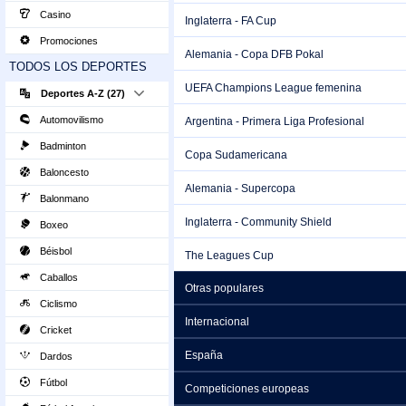
Casino
Inglaterra - FA Cup
Promociones
Alemania - Copa DFB Pokal
TODOS LOS DEPORTES
UEFA Champions League femenina
Deportes A-Z (27)
Automovilismo
Argentina - Primera Liga Profesional
Badminton
Copa Sudamericana
Baloncesto
Alemania - Supercopa
Balonmano
Inglaterra - Community Shield
Boxeo
Béisbol
The Leagues Cup
Caballos
Otras populares
Ciclismo
Internacional
Cricket
España
Dardos
Fútbol
Competiciones europeas