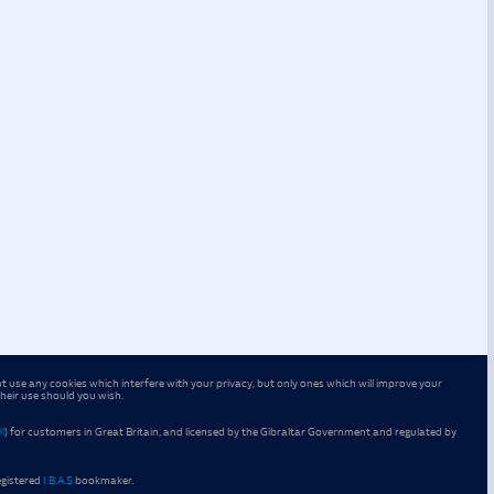
Nuestras Aplicaciones
 Deportivas
 en Directo
 Fútbol
 Tenis
 Baloncesto
mero: 000-039225 R-319373)
con número de registro
na casa de apuestas registrada en el
I.B.A.S
.
umplir con nuestras obligaciones reglamentarias. Para
ros
Términos y Condiciones
y
Política de Privacidad
.
Al
ies.
/2014/001, AOC/2014/001, 75-11/GO/N0440809B/SGR,
neral de la Ordenación del Juego de España. El
a sociedad registrada y con domicilio en Reino de