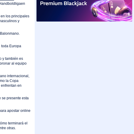
a Handboldligaen
en los principales
masculinos y
 Balonmano.
e toda Europa
o y también es
oronar al equipo
ano internacional,
omo la Copa
 enfrentan en
e se presente esta
ara apostar online
cómo terminará el
tre otras.