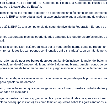
en de Suecia
, NB1 de Hungría, la Superliga de Polonia, la Superliga de Rusia o l
nal es la Liga Asobal de España.
no
nacionales, los mejores e quipos de balonmano también compiten regularmente 
s de la EHF considerada la máxima excelencia en lo que a balonmano de clubes 
stá la EHF Cup, la competencia de segundo nivel de la Federación Europea de
enemos aseguradas muchas oportunidades para que los jugadores profesionales d
tal.
es. Esta competición está organizada por la Federación Internacional de Balonman
nfrentan todos los campeones continentales entre sí cada año, en un intento por c
no, ademas de nuestros
bonos de apuestas
, también incluyen lo mejor del balonm
e, incluyendo el Campeonato Mundial de Balonmano bienal, también conocido c
ejores equipos de balonmano tanto en el juego masculino como en el femenino, se
tran en el deporte a nivel olímpico. Puedes estar seguro de que la próxima vez qu
para apostar al balonmano.
no, que se basan en qué equipos ganarán cada torneo, nuestras probabilidades p
variedad de mercados.
uyen apuestas de handicap, junto con las opciones habituales de apuestas sobre 
victoria del equipo visitante) así como también apuestas sobre los goles anotados, en