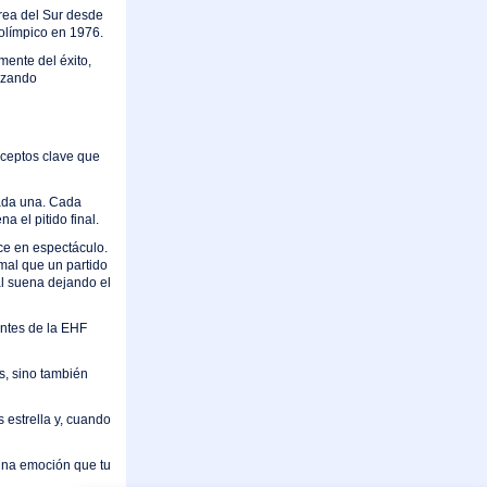
rea del Sur desde
olímpico en 1976.
mente del éxito,
nzando
nceptos clave que
cada una. Cada
 el pitido final.
ce en espectáculo.
mal que un partido
al suena dejando el
entes de la EHF
s, sino también
estrella y, cuando
Una emoción que tu