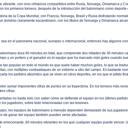
e vibrante, con oros olímpicos compartidos entre Rusia, Noruega, Dinamarca y Co
on los primeros torneos, después de la introducción del balonmano como deporte 
istoria de la Copa Mundial, con Francia, Noruega, Brasil y Rusia disfrutando normal
n dominio claramente escandinavo, con los títulos de Noruega y Dinamarca alca
 sea en el panorama nacional, europeo o internacional, entonces hay algunos co
 balonmano dura 60 minutos en total, que comprende dos mitades de 30 minutos 
ampo y un portero y el ganador es el equipo que ha marcado más goles cuando suena
e tan popular en todo el mundo es que suele haber muchos goles, lo que se tradu
ltas, con múltiples contraataques de un extremo a otro del campo. Es bastante nor
rta los partidos aburridos que se viven en otros deportes, en los que el pitido fin
elen sumar imponentes cifras de puntos en su trayectoria. En los torneos más reci
es cifras.
rtadas no basta solo con saber cómo se defiende el equipo en los últimos partido
e los jugadores, sobre todo relacionadas con las lesiones.
quipo, los equipos de balonmano a menudo dependen demasiado de sus jugadores 
dades de ganar del equipo también pueden verse afectadas.
 emocionante, 60 minutos vibrantes en los que cualquier equipo puede vencer. 
.