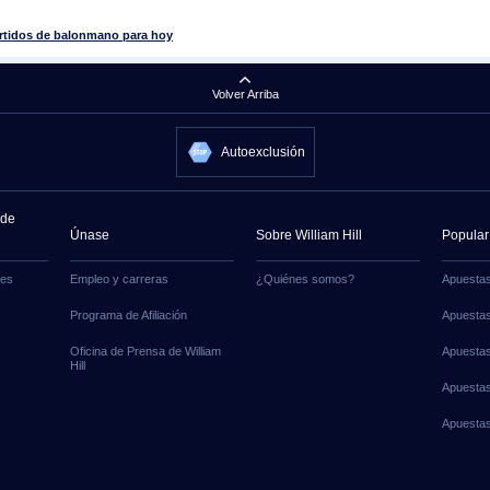
rtidos de balonmano para hoy
Volver Arriba
Autoexclusión
 de
Únase
Sobre William Hill
Popular
nes
Empleo y carreras
¿Quiénes somos?
Apuestas
Programa de Afiliación
Apuestas
Oficina de Prensa de William
Apuestas
Hill
Apuestas
Apuestas