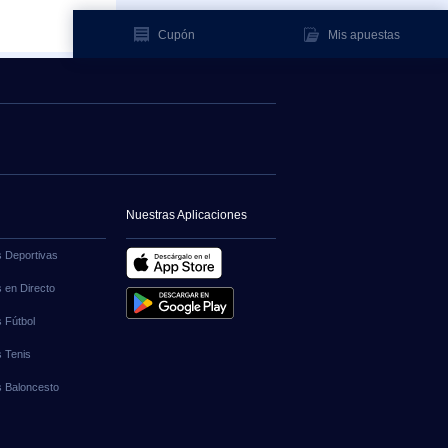
Cupón
Mis apuestas
Nuestras Aplicaciones
 Deportivas
 en Directo
 Fútbol
 Tenis
 Baloncesto