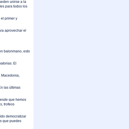
ueden unirse a la
les para todos los
 el primer y
ara aprovechar el
 en balonmano, esto
atorias. El
a, Macedonia,
n las últimas
o desde que hemos
s, trofeos
uido democratizar
es que puedes