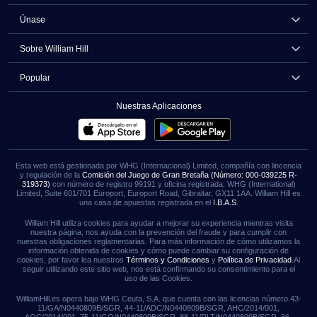
Chatea con nosotros
Términos y Condiciones
Únase
Juego más seguro
Política de Privacidad
Empleo y carreras
Sobre William Hill
Juego Autorizado
Normas
Programa de Afiliación
¿Quiénes somos?
Deja tu opinión
Popular
Oficina de Prensa de William Hill
Declaración de accesibilidad de la UE
Apuestas Deportivas
Nuestras Aplicaciones
Apuestas en Directo
Apuestas Fútbol
Esta web está gestionada por WHG (Internacional) Limited, compañía con lincencia
Apuestas Tenis
y regulación de la
Comisión del Juego de Gran Bretaña (Número: 000-039225 R-
319373)
con número de registro 99191 y oficina registrada: WHG (International)
Apuestas Baloncesto
Limited, Suite 601/701 Europort, Europort Road, Gibraltar, GX11 1AA. William Hill es
una casa de apuestas registrada en el
I.B.A.S
.
William Hill utiliza cookies para ayudar a mejorar su experiencia mientras visita
nuestra página, nos ayuda con la prevención del fraude y para cumplir con
nuestras obligaciones reglamentarias. Para más información de cómo utilizamos la
información obtenida de cookies y cómo puede cambiar su configuración de
cookies, por favor lea nuestros
Términos y Condiciones
y
Política de Privacidad
.
Al
seguir utilizando este sitio web, nos está confirmando su consentimiento para el
uso de las Cookies.
WilliamHill.es opera bajo WHG Ceuta, S.A. que cuenta con las licencias número 43-
11/GA/N0440809B/SGR, 44-11/ADC/N0440809B/SGR, AHC/2014/001,