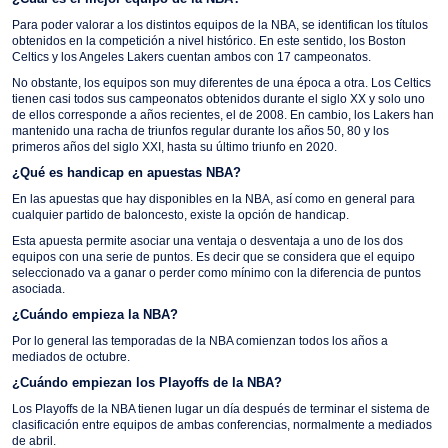
Para poder valorar a los distintos equipos de la NBA, se identifican los títulos
obtenidos en la competición a nivel histórico. En este sentido, los Boston
Celtics y los Angeles Lakers cuentan ambos con 17 campeonatos.
No obstante, los equipos son muy diferentes de una época a otra. Los Celtics
tienen casi todos sus campeonatos obtenidos durante el siglo XX y solo uno
de ellos corresponde a años recientes, el de 2008. En cambio, los Lakers han
mantenido una racha de triunfos regular durante los años 50, 80 y los
primeros años del siglo XXI, hasta su último triunfo en 2020.
¿Qué es handicap en apuestas NBA?
En las apuestas que hay disponibles en la NBA, así como en general para
cualquier partido de baloncesto, existe la opción de handicap.
Esta apuesta permite asociar una ventaja o desventaja a uno de los dos
equipos con una serie de puntos. Es decir que se considera que el equipo
seleccionado va a ganar o perder como mínimo con la diferencia de puntos
asociada.
¿Cuándo empieza la NBA?
Por lo general las temporadas de la NBA comienzan todos los años a
mediados de octubre.
¿Cuándo empiezan los Playoffs de la NBA?
Los Playoffs de la NBA tienen lugar un día después de terminar el sistema de
clasificación entre equipos de ambas conferencias, normalmente a mediados
de abril.