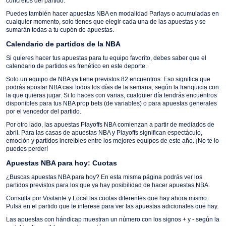
concretos del partido.
Puedes también hacer apuestas NBA en modalidad Parlays o acumuladas en
cualquier momento, solo tienes que elegir cada una de las apuestas y se
sumarán todas a tu cupón de apuestas.
Calendario de partidos de la NBA
Si quieres hacer tus apuestas para tu equipo favorito, debes saber que el
calendario de partidos es frenético en este deporte.
Solo un equipo de NBA ya tiene previstos 82 encuentros. Eso significa que
podrás apostar NBA casi todos los días de la semana, según la franquicia con
la que quieras jugar. Si lo haces con varias, cualquier día tendrás encuentros
disponibles para tus NBA prop bets (de variables) o para apuestas generales
por el vencedor del partido.
Por otro lado, las apuestas Playoffs NBA comienzan a partir de mediados de
abril. Para las casas de apuestas NBA y Playoffs significan espectáculo,
emoción y partidos increíbles entre los mejores equipos de este año. ¡No te lo
puedes perder!
Apuestas NBA para hoy: Cuotas
¿Buscas apuestas NBA para hoy? En esta misma página podrás ver los
partidos previstos para los que ya hay posibilidad de hacer apuestas NBA.
Consulta por Visitante y Local las cuotas diferentes que hay ahora mismo.
Pulsa en el partido que te interese para ver las apuestas adicionales que hay.
Las apuestas con hándicap muestran un número con los signos + y - según la