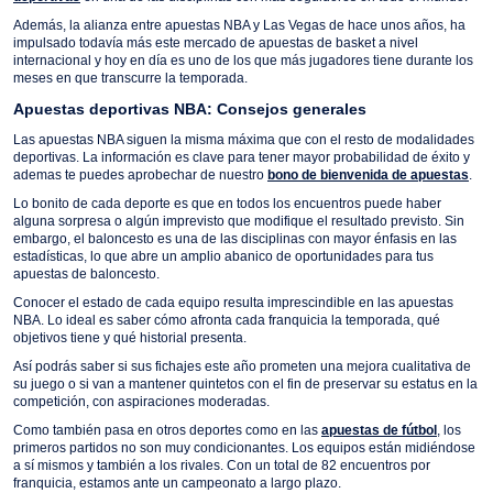
Además, la alianza entre apuestas NBA y Las Vegas de hace unos años, ha
impulsado todavía más este mercado de apuestas de basket a nivel
internacional y hoy en día es uno de los que más jugadores tiene durante los
meses en que transcurre la temporada.
Apuestas deportivas NBA: Consejos generales
Las apuestas NBA siguen la misma máxima que con el resto de modalidades
deportivas. La información es clave para tener mayor probabilidad de éxito y
ademas te puedes aprobechar de nuestro
bono de bienvenida de apuestas
.
Lo bonito de cada deporte es que en todos los encuentros puede haber
alguna sorpresa o algún imprevisto que modifique el resultado previsto. Sin
embargo, el baloncesto es una de las disciplinas con mayor énfasis en las
estadísticas, lo que abre un amplio abanico de oportunidades para tus
apuestas de baloncesto.
Conocer el estado de cada equipo resulta imprescindible en las apuestas
NBA. Lo ideal es saber cómo afronta cada franquicia la temporada, qué
objetivos tiene y qué historial presenta.
Así podrás saber si sus fichajes este año prometen una mejora cualitativa de
su juego o si van a mantener quintetos con el fin de preservar su estatus en la
competición, con aspiraciones moderadas.
Como también pasa en otros deportes como en las
apuestas de fútbol
, los
primeros partidos no son muy condicionantes. Los equipos están midiéndose
a sí mismos y también a los rivales. Con un total de 82 encuentros por
franquicia, estamos ante un campeonato a largo plazo.