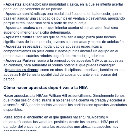
- Apuestas al ganador:
una modalidad clásica, en la que se intenta acertar
por el equipo vencedor de un partido.
- Apuestas con hándicap:
una modalidad frecuente en baloncesto, que se
basa en asociar una cantidad de puntos en ventaja o desventaja, apostando
porque el resultado final será a partir de ese puntaje.
- Apuestas totales:
con las que intentar acertar si el marcador final será
superior o inferior a una cifra determinada.
- Apuestas futuras:
son las que se realizan a largo plazo para hechos
significativos de la temporada, a veces con semanas y meses de antelación.
- Apuestas especiales:
modalidad de apuestas específicas a
comportamientos en pista como cuántos puntos anotará un equipo en el
primer cuarto, cuántos rebotes cogerá determinado jugador, etc.
- Apuestas Parlays:
suma a tu pronóstico de apuestas NBA otras apuestas
adicionales, para aumentar el premio potencial que puedes conseguir.
-
Apuestas en directo
:
como en otras disciplinas deportivas, también en las
apuestas NBA tienes la posibilidad de apostar durante el transcurso del
partido.
Cómo hacer apuestas deportivas a la NBA
Hacer apuestas a la NBA en William Hill es sencillísimo. Simplemente tienes
que iniciar sesión o registrarte si no tienes una cuenta ya creada y acceder a
la sección NBA, donde podrás ver todos los partidos con apuestas vinculadas
disponibles.
Pulsa sobre el encuentro en el que quieras hacer tu NBA betting y
encontrarás todas las variables posibles, desde las apuestas NBA por el
ganador del encuentro hasta las especiales que afectan a aspectos muy