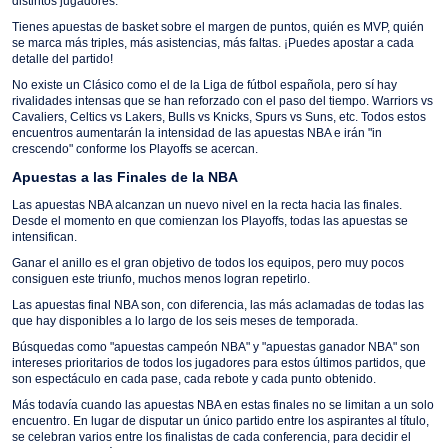
distintos jugadores.
Tienes apuestas de basket sobre el margen de puntos, quién es MVP, quién
se marca más triples, más asistencias, más faltas. ¡Puedes apostar a cada
detalle del partido!
No existe un Clásico como el de la Liga de fútbol española, pero sí hay
rivalidades intensas que se han reforzado con el paso del tiempo. Warriors vs
Cavaliers, Celtics vs Lakers, Bulls vs Knicks, Spurs vs Suns, etc. Todos estos
encuentros aumentarán la intensidad de las apuestas NBA e irán "in
crescendo" conforme los Playoffs se acercan.
Apuestas a las Finales de la NBA
Las apuestas NBA alcanzan un nuevo nivel en la recta hacia las finales.
Desde el momento en que comienzan los Playoffs, todas las apuestas se
intensifican.
Ganar el anillo es el gran objetivo de todos los equipos, pero muy pocos
consiguen este triunfo, muchos menos logran repetirlo.
Las apuestas final NBA son, con diferencia, las más aclamadas de todas las
que hay disponibles a lo largo de los seis meses de temporada.
Búsquedas como "apuestas campeón NBA" y "apuestas ganador NBA" son
intereses prioritarios de todos los jugadores para estos últimos partidos, que
son espectáculo en cada pase, cada rebote y cada punto obtenido.
Más todavía cuando las apuestas NBA en estas finales no se limitan a un solo
encuentro. En lugar de disputar un único partido entre los aspirantes al título,
se celebran varios entre los finalistas de cada conferencia, para decidir el