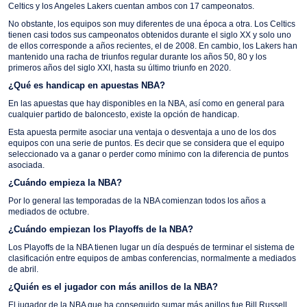
Celtics y los Angeles Lakers cuentan ambos con 17 campeonatos.
No obstante, los equipos son muy diferentes de una época a otra. Los Celtics
tienen casi todos sus campeonatos obtenidos durante el siglo XX y solo uno
de ellos corresponde a años recientes, el de 2008. En cambio, los Lakers han
mantenido una racha de triunfos regular durante los años 50, 80 y los
primeros años del siglo XXI, hasta su último triunfo en 2020.
¿Qué es handicap en apuestas NBA?
En las apuestas que hay disponibles en la NBA, así como en general para
cualquier partido de baloncesto, existe la opción de handicap.
Esta apuesta permite asociar una ventaja o desventaja a uno de los dos
equipos con una serie de puntos. Es decir que se considera que el equipo
seleccionado va a ganar o perder como mínimo con la diferencia de puntos
asociada.
¿Cuándo empieza la NBA?
Por lo general las temporadas de la NBA comienzan todos los años a
mediados de octubre.
¿Cuándo empiezan los Playoffs de la NBA?
Los Playoffs de la NBA tienen lugar un día después de terminar el sistema de
clasificación entre equipos de ambas conferencias, normalmente a mediados
de abril.
¿Quién es el jugador con más anillos de la NBA?
El jugador de la NBA que ha conseguido sumar más anillos fue Bill Russell,