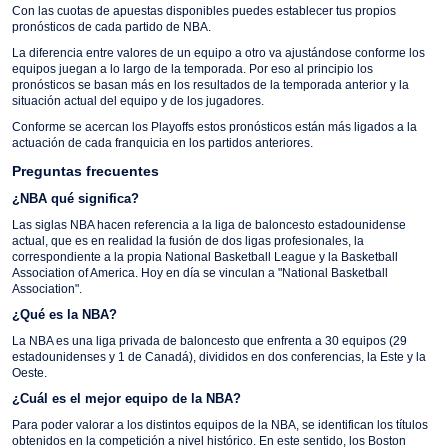
Con las cuotas de apuestas disponibles puedes establecer tus propios
pronósticos de cada partido de NBA.
La diferencia entre valores de un equipo a otro va ajustándose conforme los
equipos juegan a lo largo de la temporada. Por eso al principio los
pronósticos se basan más en los resultados de la temporada anterior y la
situación actual del equipo y de los jugadores.
Conforme se acercan los Playoffs estos pronósticos están más ligados a la
actuación de cada franquicia en los partidos anteriores.
Preguntas frecuentes
¿NBA qué significa?
Las siglas NBA hacen referencia a la liga de baloncesto estadounidense
actual, que es en realidad la fusión de dos ligas profesionales, la
correspondiente a la propia National Basketball League y la Basketball
Association of America. Hoy en día se vinculan a "National Basketball
Association".
¿Qué es la NBA?
La NBA es una liga privada de baloncesto que enfrenta a 30 equipos (29
estadounidenses y 1 de Canadá), divididos en dos conferencias, la Este y la
Oeste.
¿Cuál es el mejor equipo de la NBA?
Para poder valorar a los distintos equipos de la NBA, se identifican los títulos
obtenidos en la competición a nivel histórico. En este sentido, los Boston