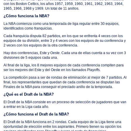
con los Boston Celtics, los años 1957, 1959, 1960, 1961, 1962, 1963, 1964,
1965, 1966, 1968 y 1969. Un total de 11 anillos.
¿Cómo funciona la NBA?
La NBA comienza como una temporada de liga regular entre 30 equipos,
identificados como franquicias.
Cada franquicia disputa 82 partidos, en los que se enfrenta 4 veces con los
equipos de su división, entre 3 y 4 veces con los equipos de su conferencia y
2 veces con los equipos de la otra conferencia.
Hay dos conferencias, Este y Oeste. Cada una de ellas cuenta a su vez con 3
divisiones de 5 equipos cada una.
Al final de la liga, los 8 mejores equipos de cada conferencia compiten para
ser los mejores del Este y del Oeste en los llamados Playoffs.
La competición pasa a ser de rondas de eliminación al mejor de 7 partidos. Al
final, los representantes que quedan de cada conferencia se disputan las
Finales de la NBA para conseguir el preciado anillo de la temporada.
¿Qué es el Draft de la NBA?
El Draft de la NBA consiste en un proceso de selección de jugadores que van
a entrar en la Liga cada año.
¿Cómo funciona el Draft de la NBA?
El Draft de la NBA funciona en 2 rondas. Cada equipo de la Liga tiene una
oportunidad de elección entre los aspirantes. Primero tienen su opción los