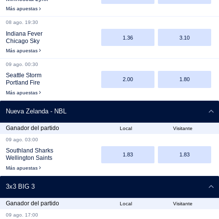
Más apuestas
08 ago. 19:30
Indiana Fever
1.36
3.10
Chicago Sky
Más apuestas
09 ago. 00:30
Seattle Storm
2.00
1.80
Portland Fire
Más apuestas
Nueva Zelanda - NBL
Ganador del partido
Local
Visitante
09 ago. 03:00
Southland Sharks
1.83
1.83
Wellington Saints
Más apuestas
3x3 BIG 3
Ganador del partido
Local
Visitante
09 ago. 17:00