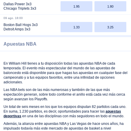
Dallas Power 3x3
1.95
1.80
Chicago Triplets 3x3
09 ago. 18:00
Boston Ball Hogs 3x3
1.33
3.25
Detroit Amps 3x3
Apuestas NBA
En William Hill tienes a tu disposición todas las apuestas NBA de cada
temporada. El evento más espectacular del mundo de las apuestas de
baloncesto está disponible para que hagas tus apuestas en cualquier fase del
campeonato y a tus equipos favoritos, entre una infinidad de opciones
adicionales.
Las NBA bets son de las más numerosas y también de las que más
expectación generan, sobre todo conforme el anillo está cada vez más cerca
según avanzan los Playoffs.
Un total de seis meses en los que los equipos disputan 82 partidos cada uno.
En suma, 1.230 partidos, es decir, oportunidades para hacer las
apuestas
deportivas
en una de las disciplinas con más seguidores en todo el mundo.
Además, la alianza entre apuestas NBA y Las Vegas de hace unos años, ha
impulsado todavía más este mercado de apuestas de basket a nivel